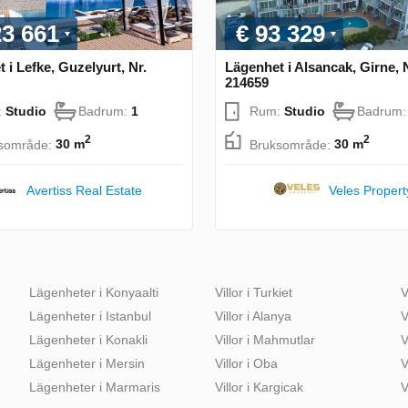
23 661
€ 93 329
 i Lefke, Guzelyurt, Nr.
Lägenhet i Alsancak, Girne, 
214659
:
Studio
Badrum:
1
Rum:
Studio
Badrum
2
2
sområde:
30 m
Bruksområde:
30 m
Veles Propert
Avertiss Real Estate
Lägenheter i Konyaalti
Villor i Turkiet
V
Lägenheter i Istanbul
Villor i Alanya
V
Lägenheter i Konakli
Villor i Mahmutlar
V
Lägenheter i Mersin
Villor i Oba
V
Lägenheter i Marmaris
Villor i Kargicak
V