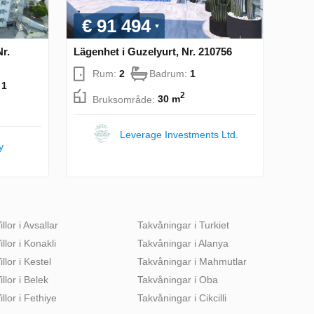
€ 91 494
Nr.
Lägenhet i Guzelyurt, Nr. 210756
Rum:
2
Badrum:
1
:
1
2
Bruksområde:
30 m
Leverage Investments Ltd.
y
illor i Avsallar
Takvåningar i Turkiet
illor i Konakli
Takvåningar i Alanya
illor i Kestel
Takvåningar i Mahmutlar
illor i Belek
Takvåningar i Oba
illor i Fethiye
Takvåningar i Cikcilli