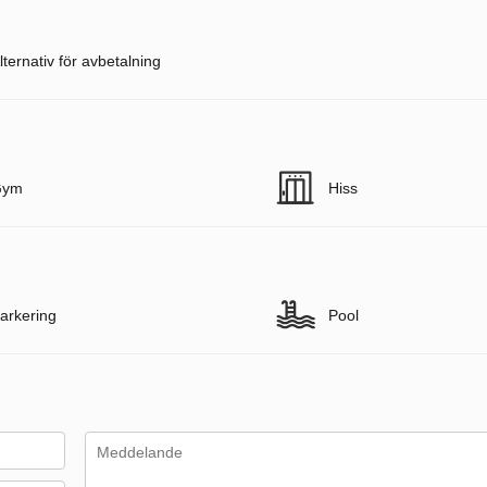
lternativ för avbetalning
Gym
Hiss
arkering
Pool