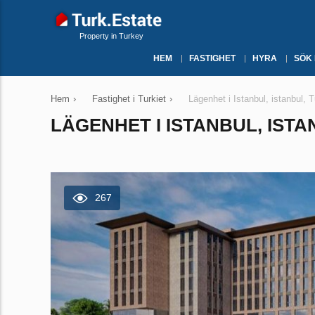
Property in Turkey
HEM
FASTIGHET
HYRA
SÖK
Hem
›
Fastighet i Turkiet
›
Lägenhet i Istanbul, istanbul, 
LÄGENHET I ISTANBUL, ISTAN
267