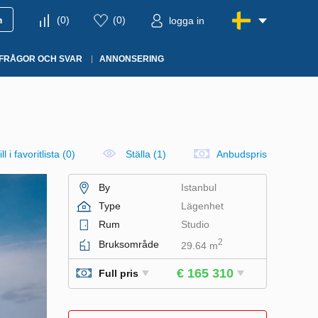
m
(
0
)
(
0
)
logga in
FRÅGOR OCH SVAR
ANNONSERING
ll i favoritlista
(
0
)
Ställa (1)
Anbudspris
By
Istanbul
Type
Lägenhet
Rum
Studio
2
Bruksområde
29.64 m
€ 165 310
Full pris