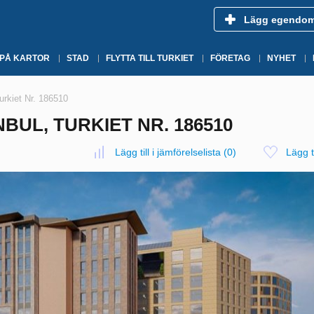
Lägg egendo
 PÅ KARTOR
STAD
FLYTTA TILL TURKIET
FÖRETAG
NYHET
Turkiet Nr. 186510
BUL, TURKIET NR. 186510
Lägg till i jämförelselista
(
0
)
Lägg ti