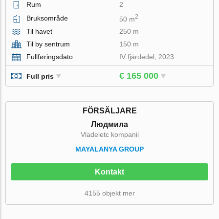
Rum
2
2
Bruksområde
50 m
Til havet
250 m
Til by sentrum
150 m
Fullføringsdato
IV fjärdedel, 2023
€ 165 000
Full pris
FÖRSÄLJARE
Людмила
Vladeletc kompanii
MAYALANYA GROUP
Kontakt
4155 objekt mer