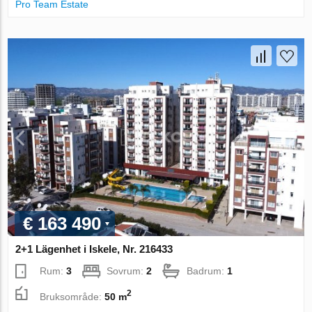
Pro Team Estate
€ 163 490
2+1 Lägenhet i Iskele, Nr. 216433
Rum:
3
Sovrum:
2
Badrum:
1
2
Bruksområde:
50 m