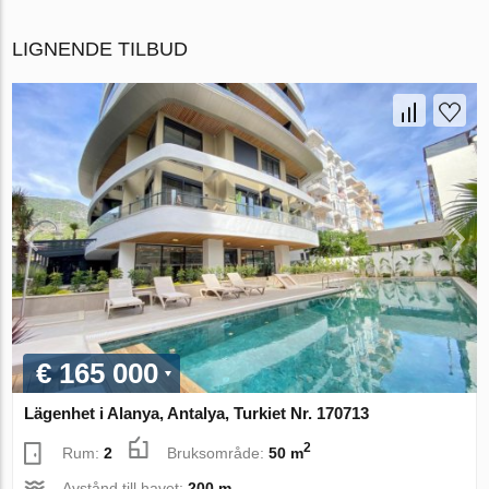
LIGNENDE TILBUD
€ 165 000
Lägenhet i Alanya, Antalya, Turkiet Nr. 170713
2
Rum:
2
Bruksområde:
50 m
Avstånd till havet:
200 m