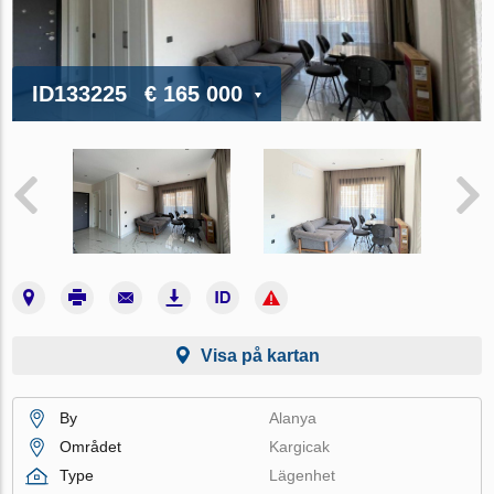
ID133225
€ 165 000
Visa på kartan
By
Alanya
Området
Kargicak
Type
Lägenhet