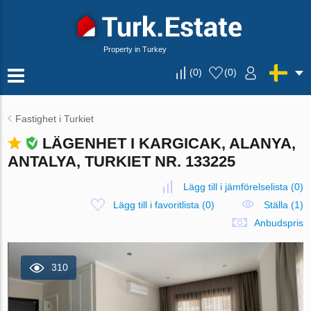
Property in Turkey
(
0
)
(
0
)
Fastighet i Turkiet
LÄGENHET I KARGICAK, ALANYA,
ANTALYA, TURKIET NR. 133225
Lägg till i jämförelselista
(
0
)
Lägg till i favoritlista
(
0
)
Ställa (1)
Anbudspris
310