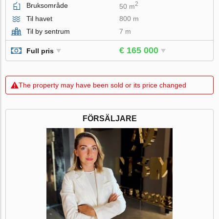
2
Bruksområde
50 m
Til havet
800 m
Til by sentrum
7 m
€ 165 000
Full pris
The property may have been sold or its price changed
FÖRSÄLJARE