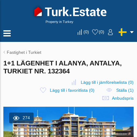
Property in Turkey
(
0
)
(
0
)
Fastighet i Turkiet
1+1 LÄGENHET I ALANYA, ANTALYA,
TURKIET NR. 132364
Lägg till i jämförelselista
(
0
)
Lägg till i favoritlista
(
0
)
Ställa (1)
Anbudspris
274