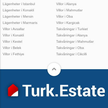
Lägenheter i Istanbul
Villor i Alanya
Lägenheter i Konakli
Villor i Mahmutlar
Lägenheter i Mersin
Villor i Oba
Lägenheter i Marmaris
Villor i Kargicak
Villor i Avsallar
Takvåningar i Turkiet
Villor i Konakli
Takvåningar i Alanya
Villor i Kestel
Takvåningar i Mahmutlar
Villor i Belek
Takvåningar i Oba
Villor i Fethiye
Takvåningar i Cikcilli