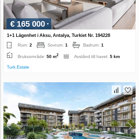
€ 165 000
1+1 Lägenhet i Aksu, Antalya, Turkiet Nr. 194228
Rum:
2
Sovrum:
1
Badrum:
1
2
Bruksområde:
50 m
Avstånd till havet:
5 km
Turk.Estate