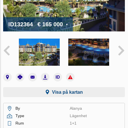
ID132364
€ 165 000
Visa på kartan
By
Alanya
Type
Lägenhet
Rum
1+1