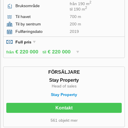
2
från 190 m
Bruksområde
2
til 190 m
Til havet
700 m
Til by sentrum
200 m
Fullføringsdato
2019
Full pris
€ 220 000
€ 220 000
från
til
FÖRSÄLJARE
Stay Property
Head of sales
Stay Property
Kontakt
561 objekt mer