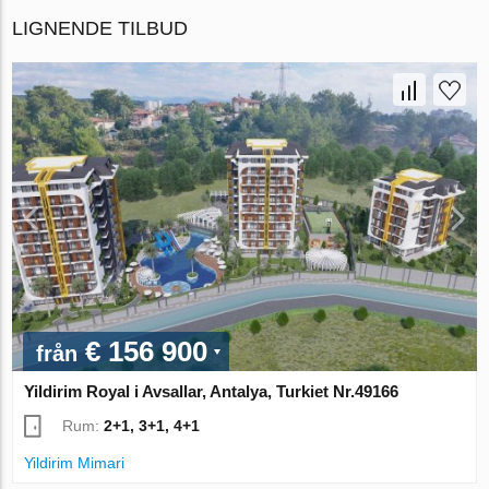
LIGNENDE TILBUD
€ 156 900
från
Yildirim Royal i Avsallar, Antalya, Turkiet Nr.49166
Rum:
2+1, 3+1, 4+1
Yildirim Mimari