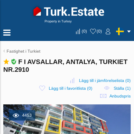
Property in Turkey
(
0
)
(
0
)
Fastighet i Turkiet
F I AVSALLAR, ANTALYA, TURKIET
NR.2910
Lägg till i jämförelselista
(
0
)
Lägg till i favoritlista
(
0
)
Ställa (1)
Anbudspris
4453