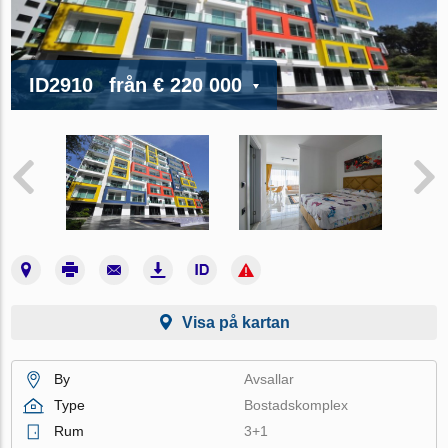
ID2910
från
€ 220 000
Visa på kartan
By
Avsallar
Type
Bostadskomplex
Rum
3+1