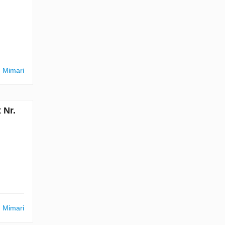
m Mimari
 Nr.
m Mimari