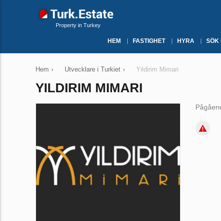
Property in Turkey
HEM
FASTIGHET
HYRA
SÖK
Hem
›
Utvecklare i Turkiet
›
Yildirim Mimari
YILDIRIM MIMARI
Pågåend