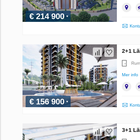
€ 214 900
Konta
2+1 Läg
Ru
Mer info
€ 156 900
Konta
3+1 Läg