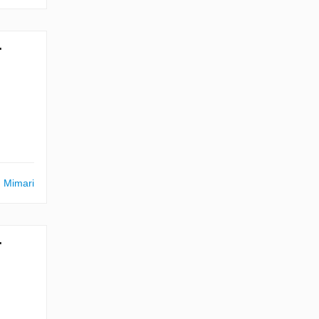
.
m Mimari
.