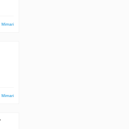
m Mimari
m Mimari
.