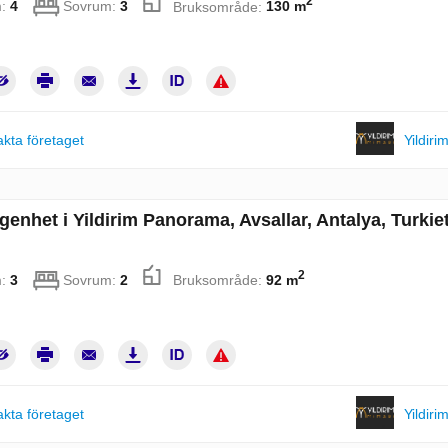
2
m:
4
Sovrum:
3
Bruksområde:
130 m
kta företaget
Yildiri
genhet i Yildirim Panorama, Avsallar, Antalya, Turkiet
2
m:
3
Sovrum:
2
Bruksområde:
92 m
kta företaget
Yildiri