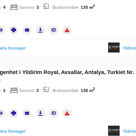
2
m:
4
Sovrum:
3
Bruksområde:
135 m
kta företaget
Yildiri
enhet i Yildirim Royal, Avsallar, Antalya, Turkiet Nr.
1
2
m:
3
Sovrum:
2
Bruksområde:
130 m
kta företaget
Yildiri