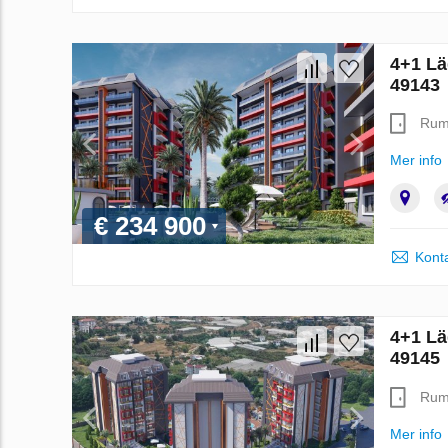
4+1 Läg
49143
Ru
Mer info
€ 234 900
Konta
4+1 Läg
49145
Ru
Mer info