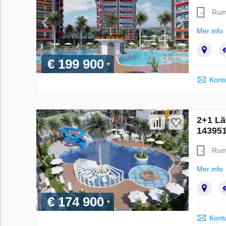
Ru
Mer info
€ 199 900
Konta
2+1 Läg
14395
Ru
Mer info
€ 174 900
Konta