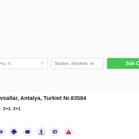
Sök
Pris, €
Avsallar, Antalya, Turkiet Nr.83584
m:
2+1, 3+1