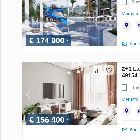
Ru
Mer info
€ 174 900
Konta
2+1 Lä
49154
Ru
Mer info
€ 156 400
Konta