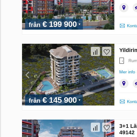
€ 199 900
från
Konta
Yildir
Ru
Mer info
€ 145 900
från
Konta
3+1 Läg
49142