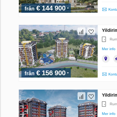
€ 144 900
från
Konta
Yildiri
Ru
Mer info
€ 156 900
från
Konta
Yildiri
Ru
Mer info