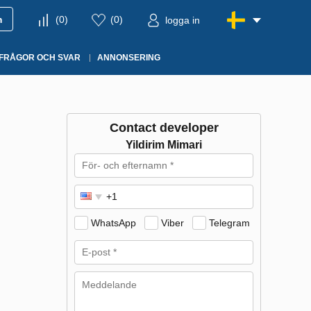
m
(
0
)
(
0
)
logga in
FRÅGOR OCH SVAR
ANNONSERING
Contact developer
Yildirim Mimari
WhatsApp
Viber
Telegram