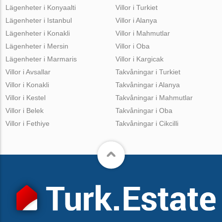
Lägenheter i Konyaalti
Villor i Turkiet
Lägenheter i Istanbul
Villor i Alanya
Lägenheter i Konakli
Villor i Mahmutlar
Lägenheter i Mersin
Villor i Oba
Lägenheter i Marmaris
Villor i Kargicak
Villor i Avsallar
Takvåningar i Turkiet
Villor i Konakli
Takvåningar i Alanya
Villor i Kestel
Takvåningar i Mahmutlar
Villor i Belek
Takvåningar i Oba
Villor i Fethiye
Takvåningar i Cikcilli