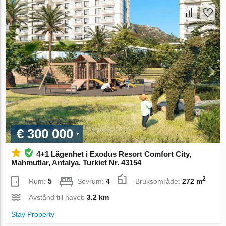
€ 300 000
4+1 Lägenhet i Exodus Resort Comfort City,
Mahmutlar, Antalya, Turkiet Nr. 43154
2
Rum:
5
Sovrum:
4
Bruksområde:
272 m
Avstånd till havet:
3.2 km
Stay Property