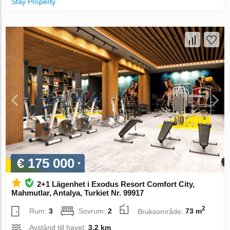
Stay Property
€ 175 000
2+1 Lägenhet i Exodus Resort Comfort City,
Mahmutlar, Antalya, Turkiet Nr. 99917
2
Rum:
3
Sovrum:
2
Bruksområde:
73 m
Avstånd till havet:
3.2 km