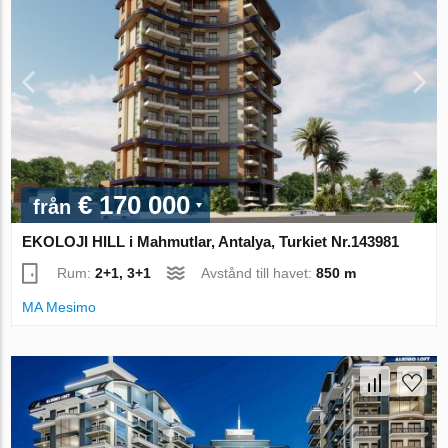
€ 170 000
från
EKOLOJI HILL i Mahmutlar, Antalya, Turkiet Nr.143981
Rum:
2+1, 3+1
Avstånd till havet:
850 m
MA Mesimo