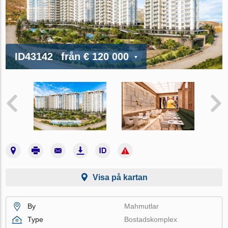
ID43142
från
€ 120 000
Visa på kartan
By
Mahmutlar
Type
Bostadskomplex