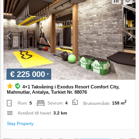
€ 225 000
4+1 Takvåning i Exodus Resort Comfort City,
Mahmutlar, Antalya, Turkiet Nr. 88076
2
Rum:
5
Sovrum:
4
Bruksområde:
158 m
Avstånd till havet:
3.2 km
Stay Property