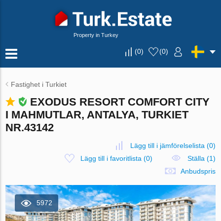
Property in Turkey
(
0
)
(
0
)
Fastighet i Turkiet
EXODUS RESORT COMFORT CITY
I MAHMUTLAR, ANTALYA, TURKIET
NR.43142
Lägg till i jämförelselista
(
0
)
Lägg till i favoritlista
(
0
)
Ställa (1)
Anbudspris
5972