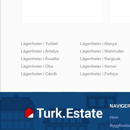
Lägenheter i Turkiet
Lägenheter i Alanya
Lägenheter i Antalya
Lägenheter i Mahmutlar
Lägenheter i Avsallar
Lägenheter i Kargicak
Lägenheter i Oba
Lägenheter i Kemer
Lägenheter i Cikcilli
Lägenheter i Fethiye
NAVIGE
Hem
Byggföreta