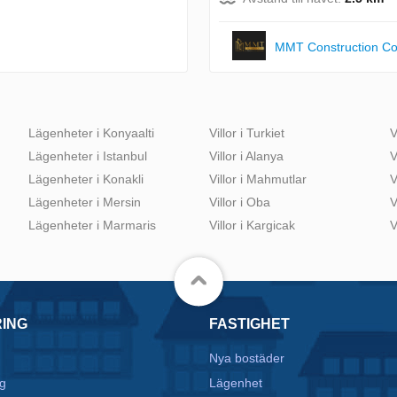
MMT Construction C
Lägenheter i Konyaalti
Villor i Turkiet
V
Lägenheter i Istanbul
Villor i Alanya
V
Lägenheter i Konakli
Villor i Mahmutlar
V
Lägenheter i Mersin
Villor i Oba
V
Lägenheter i Marmaris
Villor i Kargicak
V
RING
FASTIGHET
Nya bostäder
g
Lägenhet