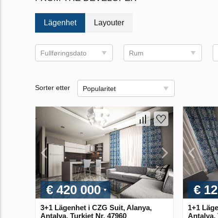
Lägenhet
Layouter
Fullføringsdato
Rum
Sorter etter
Popularitet
€ 420 000
€ 12
3+1 Lägenhet i CZG Suit, Alanya,
1+1 Läge
Antalya, Turkiet Nr. 47960
Antalya, 