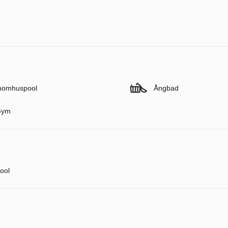
nomhuspool
Ångbad
Gym
ool