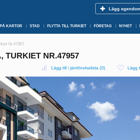
Lägg egendo
 PÅ KARTOR
STAD
FLYTTA TILL TURKIET
FÖRETAG
NYHET
rkiet Nr.47957
, TURKIET NR.47957
Lägg till i jämförelselista
(
0
)
Lägg ti