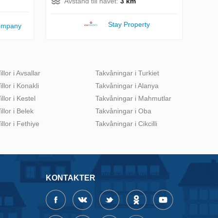
Avstånd till havet:
3 km
Stay Property
ompany
illor i Avsallar
Takvåningar i Turkiet
illor i Konakli
Takvåningar i Alanya
illor i Kestel
Takvåningar i Mahmutlar
illor i Belek
Takvåningar i Oba
illor i Fethiye
Takvåningar i Cikcilli
KONTAKTER