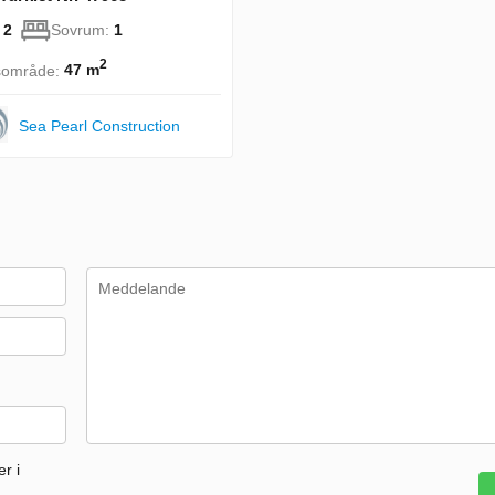
:
2
Sovrum:
1
2
sområde:
47 m
Sea Pearl Construction
r i