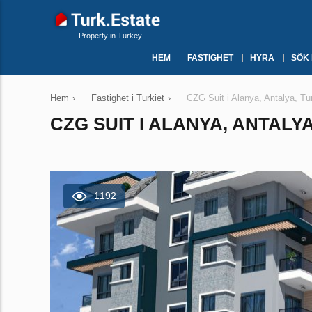
Property in Turkey
HEM
FASTIGHET
HYRA
SÖK
Hem
›
Fastighet i Turkiet
›
CZG Suit i Alanya, Antalya, Tu
CZG SUIT I ALANYA, ANTALYA
1192