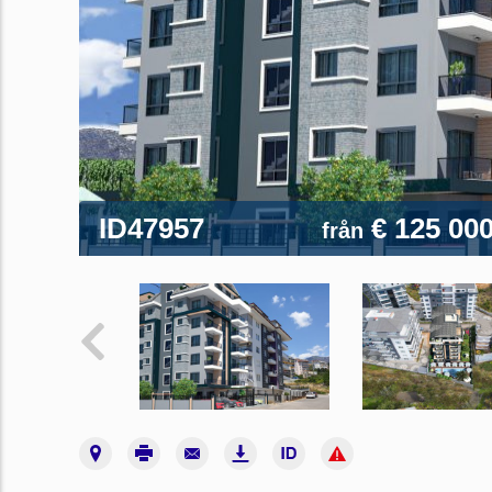
ID47957
€ 125 00
från