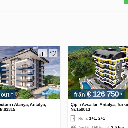
€ 126 750
 out
från
ectum i Alanya, Antalya,
Çipl i Avsallar, Antalya, Turki
Nr.83315
Nr.159013
Rum:
1+1, 2+1
Avstånd till havet:
2.5 km