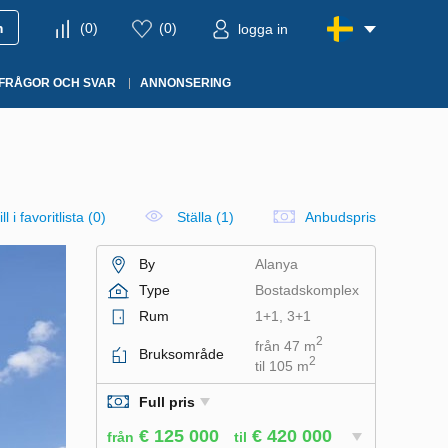
m
(
0
)
(
0
)
logga in
FRÅGOR OCH SVAR
ANNONSERING
ll i favoritlista
(
0
)
Ställa (1)
Anbudspris
By
Alanya
Type
Bostadskomplex
Rum
1+1, 3+1
2
från 47 m
Bruksområde
2
til 105 m
Full pris
€ 125 000
€ 420 000
från
til