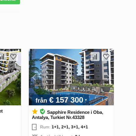
€ 157 300
från
et
Sapphire Residence i Oba,
Antalya, Turkiet Nr.43328
Rum:
1+1, 2+1, 3+1, 4+1