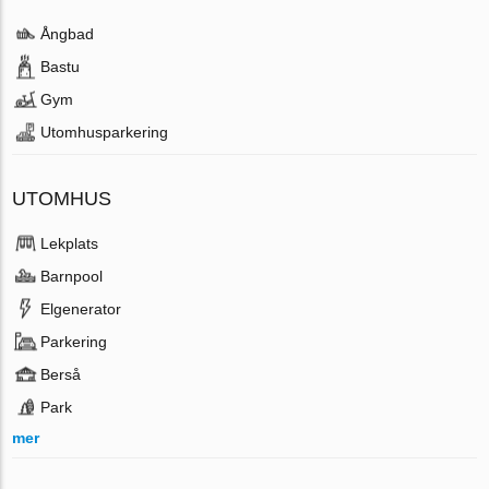
Ångbad
Bastu
Gym
Utomhusparkering
UTOMHUS
Lekplats
Barnpool
Elgenerator
Parkering
Berså
Park
mer