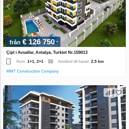
€ 126 750
från
Çipl i Avsallar, Antalya, Turkiet Nr.159013
Rum:
1+1, 2+1
Avstånd till havet:
2.5 km
MMT Construction Company