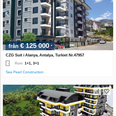
€ 125 000
från
CZG Suit i Alanya, Antalya, Turkiet Nr.47957
Rum:
1+1, 3+1
Sea Pearl Construction