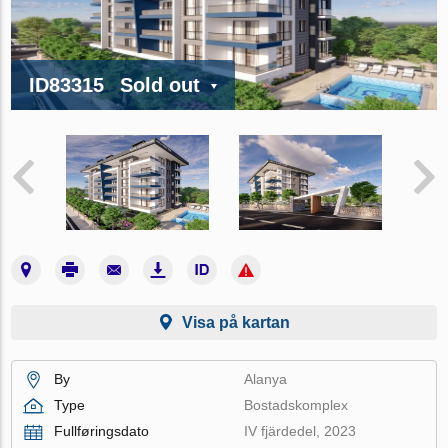
ID83315
Sold out
Visa på kartan
By
Alanya
Type
Bostadskomplex
Fullføringsdato
IV fjärdedel, 2023