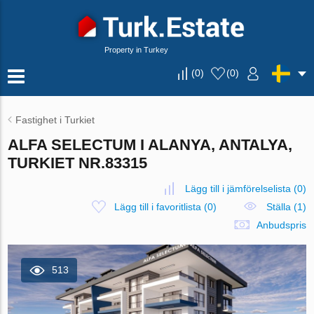
Property in Turkey
(
0
)
(
0
)
Fastighet i Turkiet
ALFA SELECTUM I ALANYA, ANTALYA,
TURKIET NR.83315
Lägg till i jämförelselista
(
0
)
Lägg till i favoritlista
(
0
)
Ställa (1)
Anbudspris
513