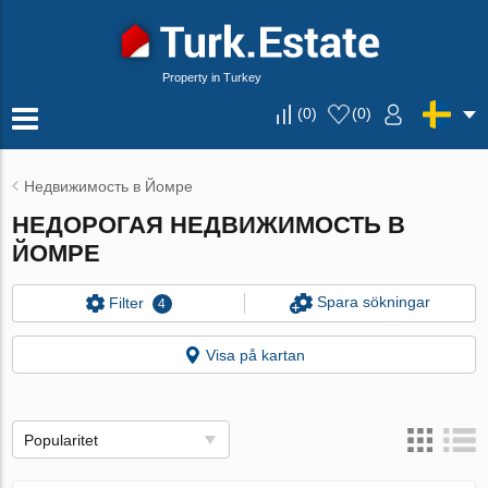
Property in Turkey
(
0
)
(
0
)
Недвижимость в Йомре
НЕДОРОГАЯ НЕДВИЖИМОСТЬ В
ЙОМРЕ
Spara sökningar
Filter
4
Visa på kartan
Popularitet