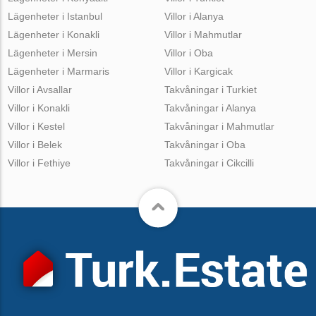
Lägenheter i Istanbul
Villor i Alanya
Lägenheter i Konakli
Villor i Mahmutlar
Lägenheter i Mersin
Villor i Oba
Lägenheter i Marmaris
Villor i Kargicak
Villor i Avsallar
Takvåningar i Turkiet
Villor i Konakli
Takvåningar i Alanya
Villor i Kestel
Takvåningar i Mahmutlar
Villor i Belek
Takvåningar i Oba
Villor i Fethiye
Takvåningar i Cikcilli