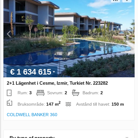
€ 1 634 615
2+1 Lägenhet i Cesme, Izmir, Turkiet Nr. 223282
Rum:
3
Sovrum:
2
Badrum:
2
2
Bruksområde:
147 m
Avstånd till havet:
150 m
COLDWELL BANKER 360