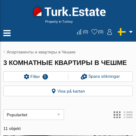
Property in Turkey
(
0
)
(
0
)
Апартаменты и квартиры в Чешме
3 КОМНАТНЫЕ КВАРТИРЫ В ЧЕШМЕ
Spara sökningar
Filter
5
Visa på kartan
Popularitet
11 objekt