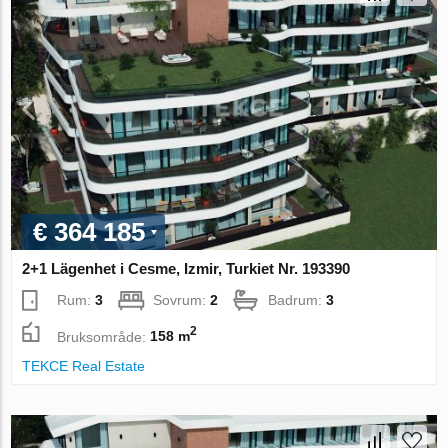
€ 364 185
2+1 Lägenhet i Cesme, Izmir, Turkiet Nr. 193390
Rum:
3
Sovrum:
2
Badrum:
3
2
Bruksområde:
158 m
TEKCE Real Estate