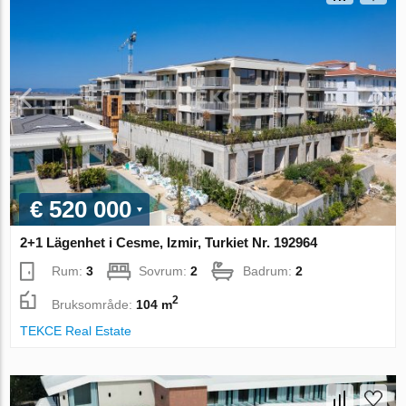
€ 520 000
2+1 Lägenhet i Cesme, Izmir, Turkiet Nr. 192964
Rum:
3
Sovrum:
2
Badrum:
2
2
Bruksområde:
104 m
TEKCE Real Estate