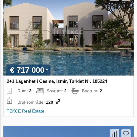
€ 717 000
2+1 Lägenhet i Cesme, Izmir, Turkiet Nr. 185224
Rum:
3
Sovrum:
2
Badrum:
2
2
Bruksområde:
120 m
TEKCE Real Estate