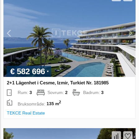
€ 582 696
2+1 Lägenhet i Cesme, Izmir, Turkiet Nr. 181985
Rum:
3
Sovrum:
2
Badrum:
3
2
Bruksområde:
135 m
TEKCE Real Estate