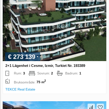
€ 273 139
2+1 Lägenhet i Cesme, Izmir, Turkiet Nr. 193389
Rum:
3
Sovrum:
2
Badrum:
1
2
Bruksområde:
75 m
TEKCE Real Estate