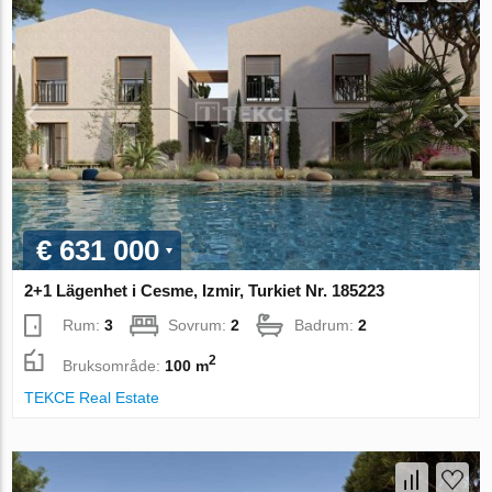
€ 631 000
2+1 Lägenhet i Cesme, Izmir, Turkiet Nr. 185223
Rum:
3
Sovrum:
2
Badrum:
2
2
Bruksområde:
100 m
TEKCE Real Estate