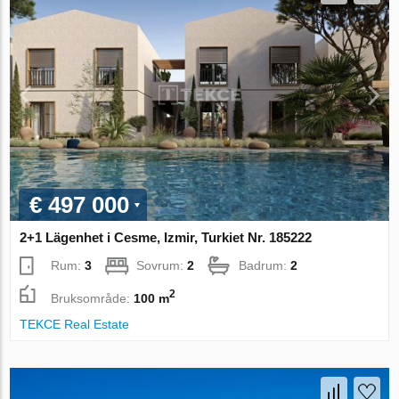
€ 497 000
2+1 Lägenhet i Cesme, Izmir, Turkiet Nr. 185222
Rum:
3
Sovrum:
2
Badrum:
2
2
Bruksområde:
100 m
TEKCE Real Estate