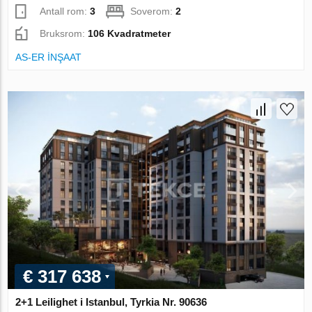
Antall rom:
3
Soverom:
2
Bruksrom:
106 Kvadratmeter
AS-ER İNŞAAT
€ 317 638
2+1 Leilighet i Istanbul, Tyrkia Nr. 90636