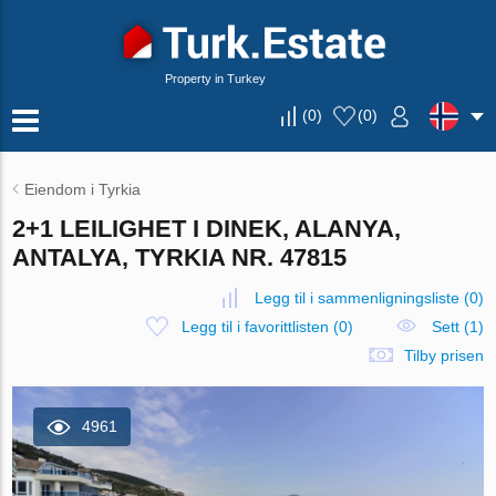
Property in Turkey
(
0
)
(
0
)
Eiendom i Tyrkia
2+1 LEILIGHET I DINEK, ALANYA,
ANTALYA, TYRKIA NR. 47815
Legg til i sammenligningsliste
(
0
)
Legg til i favorittlisten
(
0
)
Sett (1)
Tilby prisen
4961