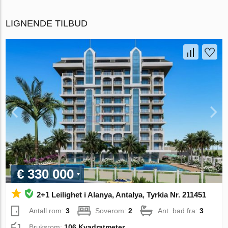
LIGNENDE TILBUD
€ 330 000
2+1 Leilighet i Alanya, Antalya, Tyrkia Nr. 211451
Antall rom:
3
Soverom:
2
Ant. bad fra:
3
Bruksrom:
106 Kvadratmeter