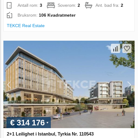
Antall rom:
3
Soverom:
2
Ant. bad fra:
2
Bruksrom:
106 Kvadratmeter
TEKCE Real Estate
€ 314 176
2+1 Leilighet i Istanbul, Tyrkia Nr. 110543