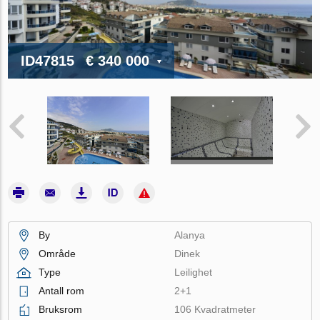
ID47815
€ 340 000
By
Alanya
Område
Dinek
Type
Leilighet
Antall rom
2+1
Bruksrom
106 Kvadratmeter