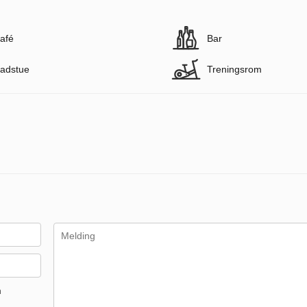
afé
Bar
adstue
Treningsrom
m