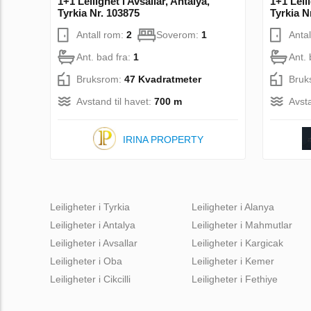
1+1 Leilighet i Avsallar, Antalya,
1+1 Leili
Tyrkia Nr. 103875
Tyrkia N
Antall rom:
2
Soverom:
1
Anta
Ant. bad fra:
1
Ant. 
Bruksrom:
47 Kvadratmeter
Bruk
Avstand til havet:
700 m
Avsta
IRINA PROPERTY
Leiligheter i Tyrkia
Leiligheter i Alanya
Leiligheter i Antalya
Leiligheter i Mahmutlar
Leiligheter i Avsallar
Leiligheter i Kargicak
Leiligheter i Oba
Leiligheter i Kemer
Leiligheter i Cikcilli
Leiligheter i Fethiye