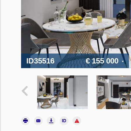
ID35516
€ 155 000