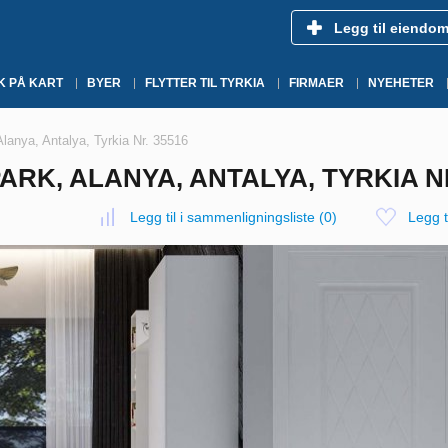
Legg til eiendo
K PÅ KART
BYER
FLYTTER TIL TYRKIA
FIRMAER
NYEHETER
Alanya, Antalya, Tyrkia Nr. 35516
PARK, ALANYA, ANTALYA, TYRKIA NR
Legg til i sammenligningsliste
(
0
)
Legg ti