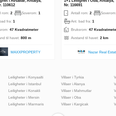
ghet i Avsallar, Antalya,
1+1 Leilighet i Oba, Antalya, 
r. 110612
Nr. 116691
ll rom:
2
Soverom:
1
Antall rom:
2
Soverom
bad fra:
1
Ant. bad fra:
1
srom:
47 Kvadratmeter
Bruksrom:
47 Kvadratmete
nd til havet:
800 m
Avstand til havet:
2 km
MAXXPROPERTY
Nazar Real Esta
Leiligheter i Konyaalti
Villaer i Tyrkia
V
Leiligheter i Istanbul
Villaer i Alanya
V
Leiligheter i Konakli
Villaer i Mahmutlar
V
Leiligheter i Mersin
Villaer i Oba
V
Leiligheter i Marmaris
Villaer i Kargicak
V