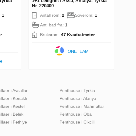
Tyrkia
1+1 Leilighet i Aksu, Antalya, Tyrkia
Nr. 220400
:
1
Antall rom:
2
Soverom:
1
Ant. bad fra:
1
r
Bruksrom:
47 Kvadratmeter
ONETEAM
te
illaer i Avsallar
Penthouse i Tyrkia
illaer i Konaklı
Penthouse i Alanya
illaer i Kestel
Penthouse i Mahmutlar
illaer i Belek
Penthouse i Oba
illaer i Fethiye
Penthouse i Cikcilli