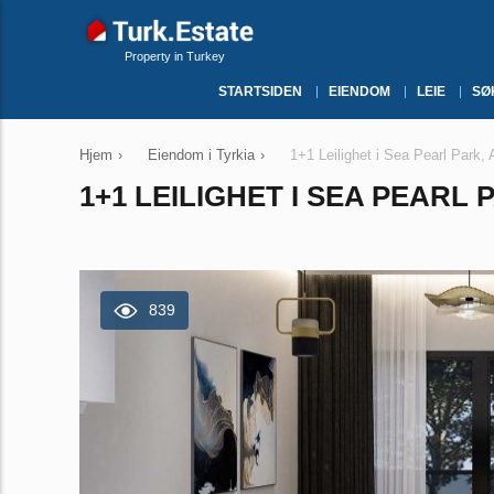
Property in Turkey
STARTSIDEN
EIENDOM
LEIE
SØ
Hjem
›
Eiendom i Tyrkia
›
1+1 Leilighet i Sea Pearl Park, 
1+1 LEILIGHET I SEA PEARL 
839