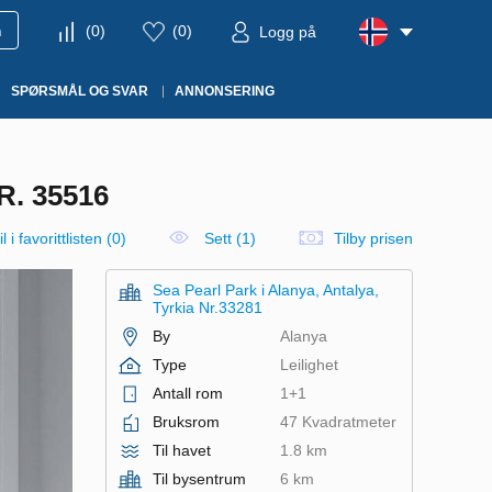
m
(
0
)
(
0
)
Logg på
SPØRSMÅL OG SVAR
ANNONSERING
. 35516
l i favorittlisten
(
0
)
Sett (1)
Tilby prisen
Sea Pearl Park i Alanya, Antalya,
Tyrkia Nr.33281
By
Alanya
Type
Leilighet
Antall rom
1+1
Bruksrom
47 Kvadratmeter
Til havet
1.8 km
Til bysentrum
6 km