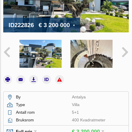
ID222826
€ 3 200 000
By
Antalya
Type
Villa
Antall rom
5+1
Bruksrom
400 Kvadratmeter
€ 3 200 000
Full pris