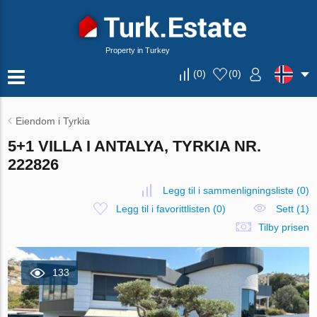
Property in Turkey
(
0
)
(
0
)
Eiendom i Tyrkia
5+1 VILLA I ANTALYA, TYRKIA NR.
222826
Legg til i sammenligningsliste
(
0
)
Legg til i favorittlisten
(
0
)
Sett (1)
Tilby prisen
133