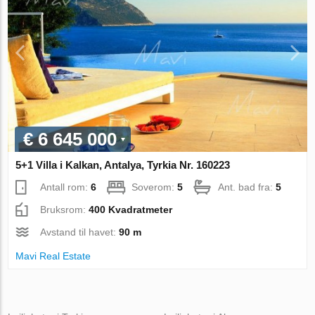
€ 6 645 000
5+1 Villa i Kalkan, Antalya, Tyrkia Nr. 160223
Antall rom:
6
Soverom:
5
Ant. bad fra:
5
Bruksrom:
400 Kvadratmeter
Avstand til havet:
90 m
Mavi Real Estate