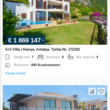
€ 1 869 147
5+2 Villa i Alanya, Antalya, Tyrkia Nr. 172181
Antall rom:
7
Soverom:
5
Ant. bad fra:
4
Bruksrom:
400 Kvadratmeter
Estate Invest