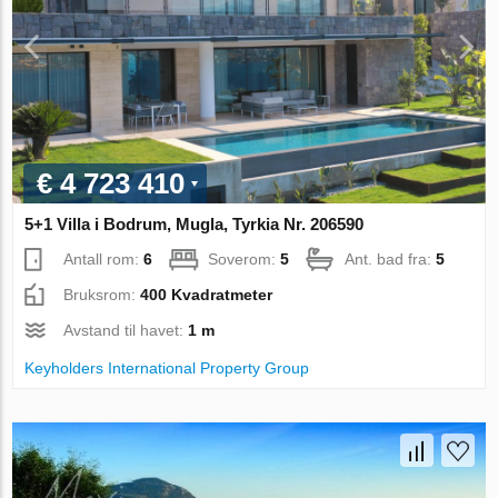
€ 4 723 410
5+1 Villa i Bodrum, Mugla, Tyrkia Nr. 206590
Antall rom:
6
Soverom:
5
Ant. bad fra:
5
Bruksrom:
400 Kvadratmeter
Avstand til havet:
1 m
Keyholders International Property Group