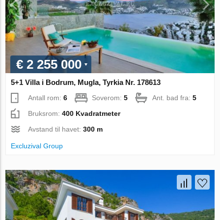
€ 2 255 000
5+1 Villa i Bodrum, Mugla, Tyrkia Nr. 178613
Antall rom:
6
Soverom:
5
Ant. bad fra:
5
Bruksrom:
400 Kvadratmeter
Avstand til havet:
300 m
Excluzival Group