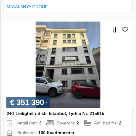
MAYALANYA GROUP
€ 351 390
2+1 Leilighet i Sisli, Istanbul, Tyrkia Nr. 215815
Antall rom:
3
Soverom:
2
Ant. bad fra:
2
Bruksrom:
100 Kvadratmeter