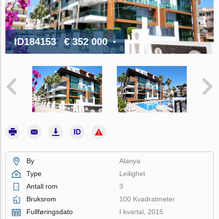
ID184153
€ 352 000
By
Alanya
Type
Leilighet
Antall rom
3
Bruksrom
100 Kvadratmeter
Fullføringsdato
I kvartal, 2015