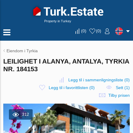
Property in Turkey
(
0
)
(
0
)
Eiendom i Tyrkia
LEILIGHET I ALANYA, ANTALYA, TYRKIA
NR. 184153
Legg til i sammenligningsliste
(
0
)
Legg til i favorittlisten
(
0
)
Sett (1)
Tilby prisen
312