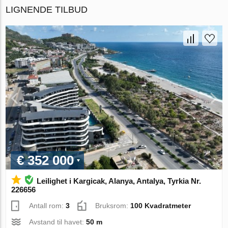
LIGNENDE TILBUD
€ 352 000
Leilighet i Kargicak, Alanya, Antalya, Tyrkia Nr.
226656
Antall rom:
3
Bruksrom:
100 Kvadratmeter
Avstand til havet:
50 m