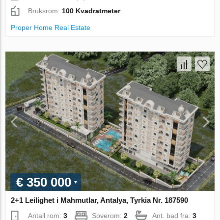
Bruksrom:
100 Kvadratmeter
Proper Home Real Estate
€ 350 000
2+1 Leilighet i Mahmutlar, Antalya, Tyrkia Nr. 187590
Antall rom:
3
Soverom:
2
Ant. bad fra:
3