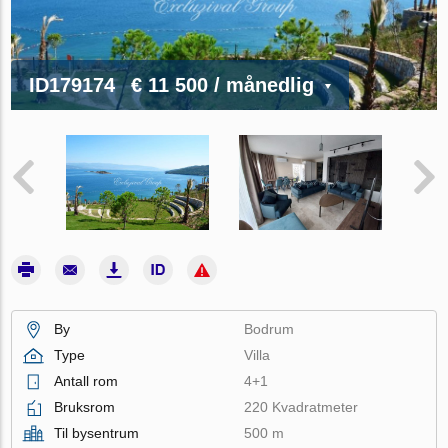
ID179174
€ 11 500
/ månedlig
By
Bodrum
Type
Villa
Antall rom
4+1
Bruksrom
220 Kvadratmeter
Til bysentrum
500 m