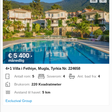
€ 5 400
månedlig
4+1 Villa i Fethiye, Mugla, Tyrkia Nr. 224658
Antall rom:
5
Soverom:
4
Ant. bad fra:
4
Bruksrom:
220 Kvadratmeter
Avstand til havet:
5 km
Excluzival Group