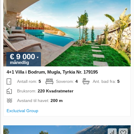
€ 9 000
månedlig
4+1 Villa i Bodrum, Mugla, Tyrkia Nr. 179195
Antall rom:
5
Soverom:
4
Ant. bad fra:
5
Bruksrom:
220 Kvadratmeter
Avstand til havet:
200 m
Excluzival Group