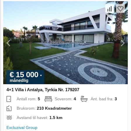
€ 15 000
månedlig
4+1 Villa i Antalya, Tyrkia Nr. 179207
Antall rom:
5
Soverom:
4
Ant. bad fra:
3
Bruksrom:
210 Kvadratmeter
Avstand til havet:
1.5 km
Excluzival Group