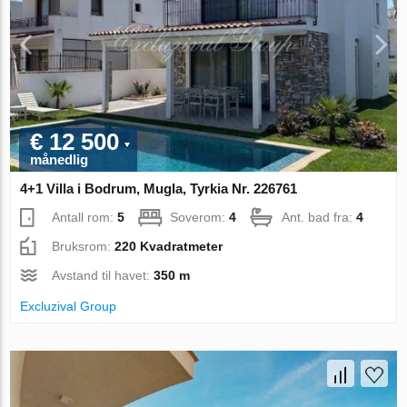
€ 12 500
månedlig
4+1 Villa i Bodrum, Mugla, Tyrkia Nr. 226761
Antall rom:
5
Soverom:
4
Ant. bad fra:
4
Bruksrom:
220 Kvadratmeter
Avstand til havet:
350 m
Excluzival Group