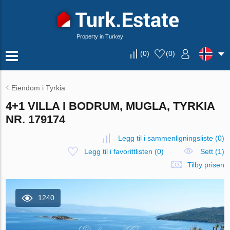
Property in Turkey
(
0
)
(
0
)
Eiendom i Tyrkia
4+1 VILLA I BODRUM, MUGLA, TYRKIA
NR. 179174
Legg til i sammenligningsliste
(
0
)
Legg til i favorittlisten
(
0
)
Sett (1)
Tilby prisen
1240