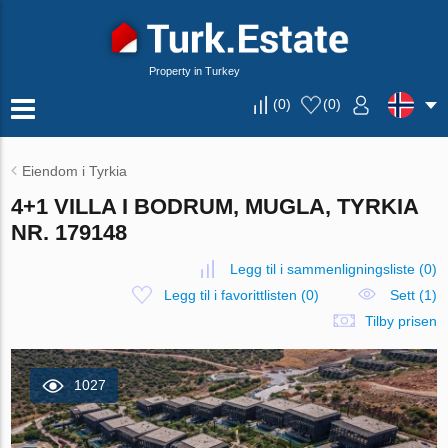
Property in Turkey
(
0
)
(
0
)
Eiendom i Tyrkia
4+1 VILLA I BODRUM, MUGLA, TYRKIA
NR. 179148
Legg til i sammenligningsliste
(
0
)
Legg til i favorittlisten
(
0
)
Sett (1)
Tilby prisen
1027