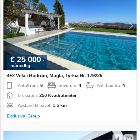
€ 25 000
månedlig
4+2 Villa i Bodrum, Mugla, Tyrkia Nr. 179225
Antall rom:
6
Soverom:
4
Ant. bad fra:
4
Bruksrom:
250 Kvadratmeter
Avstand til havet:
1.5 km
Excluzival Group