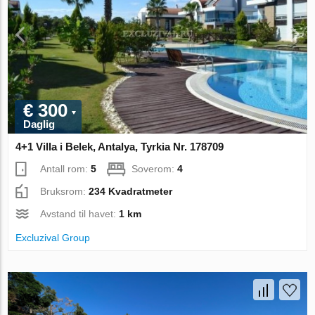
€ 300
Daglig
4+1 Villa i Belek, Antalya, Tyrkia Nr. 178709
Antall rom:
5
Soverom:
4
Bruksrom:
234 Kvadratmeter
Avstand til havet:
1 km
Excluzival Group