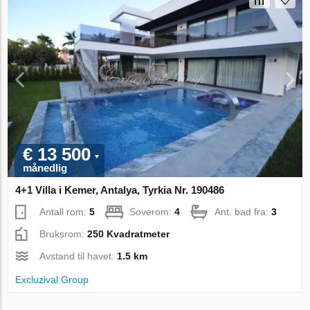
€ 13 500
månedlig
4+1 Villa i Kemer, Antalya, Tyrkia Nr. 190486
Antall rom:
5
Soverom:
4
Ant. bad fra:
3
Bruksrom:
250 Kvadratmeter
Avstand til havet:
1.5 km
Excluzival Group