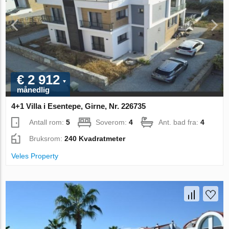
€ 2 912
månedlig
4+1 Villa i Esentepe, Girne, Nr. 226735
Antall rom:
5
Soverom:
4
Ant. bad fra:
4
Bruksrom:
240 Kvadratmeter
Veles Property