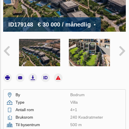
ID179148
€ 30 000
/ månedlig
By
Bodrum
Type
Villa
Antall rom
4+1
Bruksrom
240 Kvadratmeter
Til bysentrum
500 m