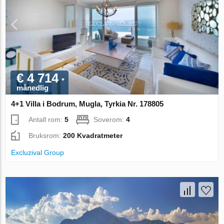
€ 4 714
månedlig
4+1 Villa i Bodrum, Mugla, Tyrkia Nr. 178805
Antall rom:
5
Soverom:
4
Bruksrom:
200 Kvadratmeter
Excluzival Group