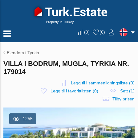
Property in Turkey
(
0
)
(
0
)
Eiendom i Tyrkia
VILLA I BODRUM, MUGLA, TYRKIA NR.
179014
Legg til i sammenligningsliste
(
0
)
Legg til i favorittlisten
(
0
)
Sett (1)
Tilby prisen
1255