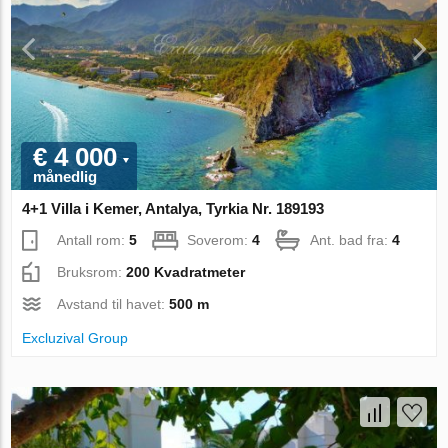
€ 4 000
månedlig
4+1 Villa i Kemer, Antalya, Tyrkia Nr. 189193
Antall rom:
5
Soverom:
4
Ant. bad fra:
4
Bruksrom:
200 Kvadratmeter
Avstand til havet:
500 m
Excluzival Group