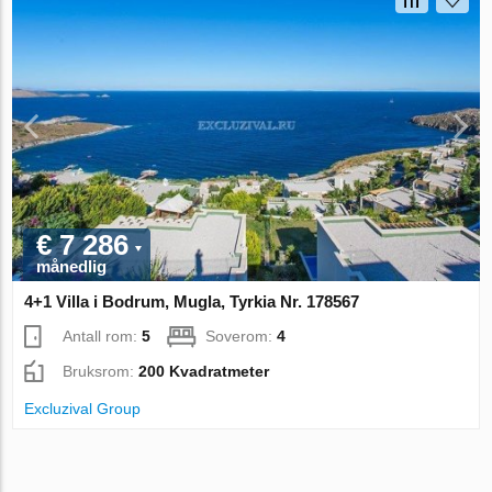
€ 7 286
månedlig
4+1 Villa i Bodrum, Mugla, Tyrkia Nr. 178567
Antall rom:
5
Soverom:
4
Bruksrom:
200 Kvadratmeter
Excluzival Group