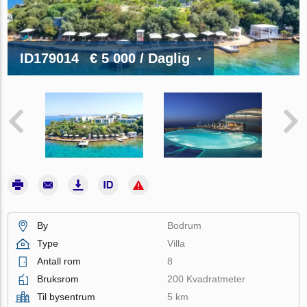
ID179014
€ 5 000
/ Daglig
By
Bodrum
Type
Villa
Antall rom
8
Bruksrom
200 Kvadratmeter
Til bysentrum
5 km