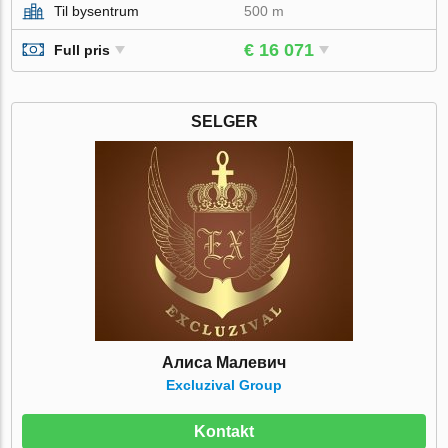
Til bysentrum
500 m
€ 16 071
Full pris
SELGER
Алиса Малевич
Excluzival Group
Kontakt