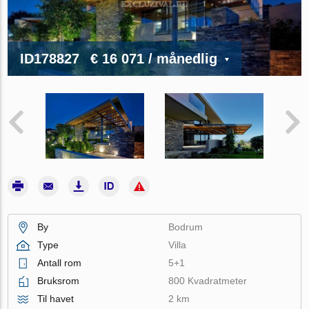
ID178827
€ 16 071
/ månedlig
By
Bodrum
Type
Villa
Antall rom
5+1
Bruksrom
800 Kvadratmeter
Til havet
2 km