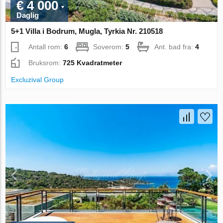
€ 4 000
Daglig
5+1 Villa i Bodrum, Mugla, Tyrkia Nr. 210518
Antall rom:
6
Soverom:
5
Ant. bad fra:
4
Bruksrom:
725 Kvadratmeter
Excluzival Group