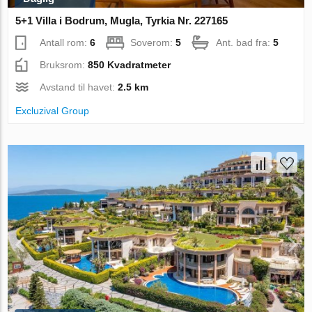
5+1 Villa i Bodrum, Mugla, Tyrkia Nr. 227165
Antall rom:
6
Soverom:
5
Ant. bad fra:
5
Bruksrom:
850 Kvadratmeter
Avstand til havet:
2.5 km
Excluzival Group