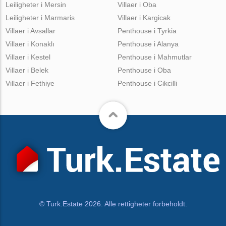
Leiligheter i Mersin
Villaer i Oba
Leiligheter i Marmaris
Villaer i Kargicak
Villaer i Avsallar
Penthouse i Tyrkia
Villaer i Konaklı
Penthouse i Alanya
Villaer i Kestel
Penthouse i Mahmutlar
Villaer i Belek
Penthouse i Oba
Villaer i Fethiye
Penthouse i Cikcilli
© Turk.Estate 2026. Alle rettigheter forbeholdt.