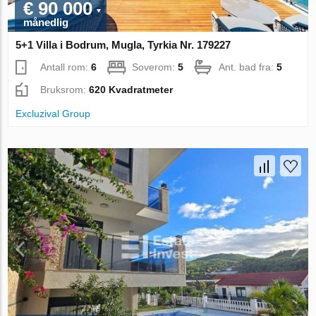
€ 90 000
månedlig
5+1 Villa i Bodrum, Mugla, Tyrkia Nr. 179227
Antall rom:
6
Soverom:
5
Ant. bad fra:
5
Bruksrom:
620 Kvadratmeter
Excluzival Group