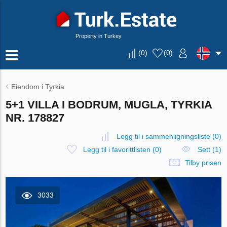
Property in Turkey
(
0
)
(
0
)
Eiendom i Tyrkia
5+1 VILLA I BODRUM, MUGLA, TYRKIA
NR. 178827
Legg til i sammenligningsliste
(
0
)
Legg til i favorittlisten
(
0
)
Sett (1)
Tilby prisen
3033