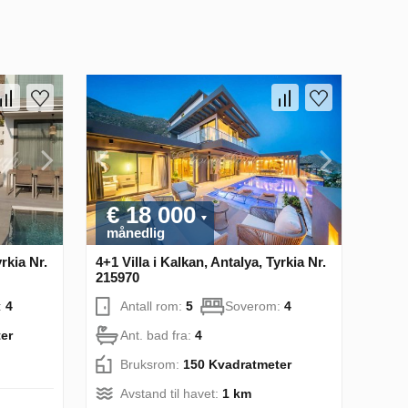
€ 18 000
månedlig
rkia Nr.
4+1 Villa i Kalkan, Antalya, Tyrkia Nr.
215970
:
4
Antall rom:
5
Soverom:
4
er
Ant. bad fra:
4
Bruksrom:
150 Kvadratmeter
Avstand til havet:
1 km