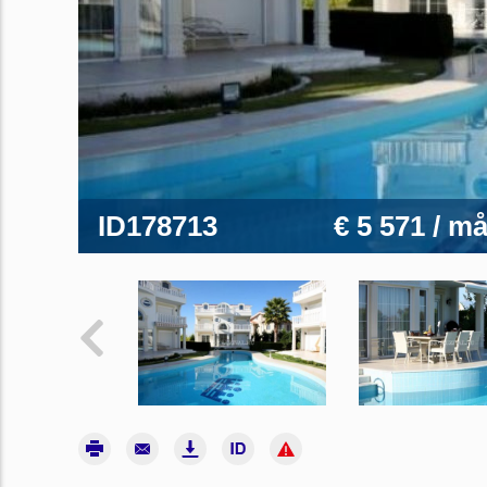
ID178713
€ 5 571
/ m