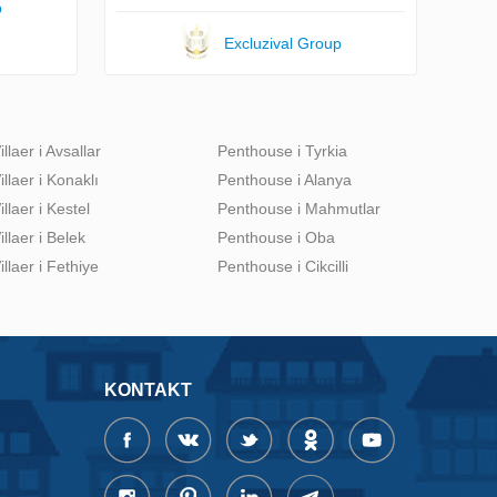
p
Excluzival Group
illaer i Avsallar
Penthouse i Tyrkia
illaer i Konaklı
Penthouse i Alanya
illaer i Kestel
Penthouse i Mahmutlar
illaer i Belek
Penthouse i Oba
illaer i Fethiye
Penthouse i Cikcilli
KONTAKT