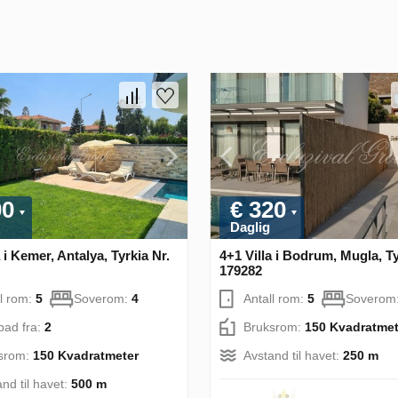
00
€ 320
Daglig
a i Kemer, Antalya, Tyrkia Nr.
4+1 Villa i Bodrum, Mugla, Ty
179282
ll rom:
5
Soverom:
4
Antall rom:
5
Soverom
bad fra:
2
Bruksrom:
150 Kvadratmet
srom:
150 Kvadratmeter
Avstand til havet:
250 m
nd til havet:
500 m