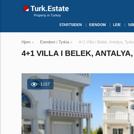
Property in Turkey
STARTSIDEN
EIENDOM
LEIE
SØ
Hjem
›
Eiendom i Tyrkia
›
4+1 Villa i Belek, Antalya, Tyrk
4+1 VILLA I BELEK, ANTALYA,
1157