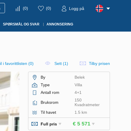
m
(
0
)
(
0
)
Logg på
SPØRSMÅL OG SVAR
ANNONSERING
l i favorittlisten
(
0
)
Sett (1)
Tilby prisen
By
Belek
Type
Villa
Antall rom
4+1
150
Bruksrom
Kvadratmeter
Til havet
1.5 km
€ 5 571
Full pris