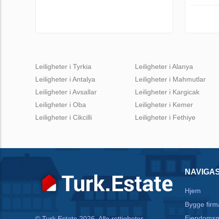
Leiligheter i Tyrkia
Leiligheter i Alanya
Leiligheter i Antalya
Leiligheter i Mahmutlar
Leiligheter i Avsallar
Leiligheter i Kargicak
Leiligheter i Oba
Leiligheter i Kemer
Leiligheter i Cikcilli
Leiligheter i Fethiye
NAVIGA
Hjem
Bygge firm
Eiendomsm
© Turk.Estate 2026. Alle rettigheter