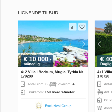
LIGNENDE TILBUD
€ 10 000
€ 4
månedlig
Daglig
4+2 Villa i Bodrum, Mugla, Tyrkia Nr.
4+1 Vill
179280
178720
Antall rom:
6
Soverom:
4
Anta
Bruksrom:
150 Kvadratmeter
Ant. 
Bruk
Excluzival Group
Avsta