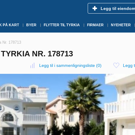
Legg til eiendo
K PÅ KART
BYER
FLYTTER TIL TYRKIA
FIRMAER
NYEHETER
ia Nr. 178713
 TYRKIA NR. 178713
Legg til i sammenligningsliste
(
0
)
Legg ti