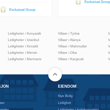
Excluzival Grou
Excluzival Group
Leiligheter i Konyaalti
Villaer i Tyrkia
V
Leiligheter i Istanbul
Villaer i Alanya
V
Leiligheter i Konakli
Villaer i Mahmutlar
V
Leiligheter i Mersin
Villaer i Oba
V
Leiligheter i Marmaris
Villaer i Kargicak
V
SJON
EIENDOM
Nye Bolig
aer
Leilighet
egler
Leiligheter i boligkompleks