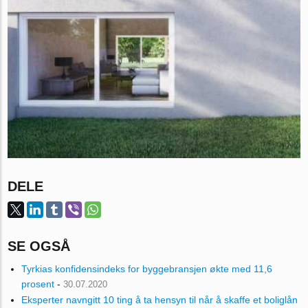
DELE
SE OGSÅ
Tyrkias konfidensindeks for byggebransjen økte med 11,6
prosent
-
30.07.2020
Eksperter navngitt 10 ting å ta hensyn til når å skaffe et boliglån