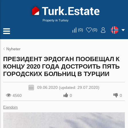
Property in Turkey
(
0
)
(
0
)
Nyheter
ПРЕЗИДЕНТ ЭРДОГАН ПООБЕЩАЛ К
КОНЦУ 2020 ГОДА ДОСТРОИТЬ ПЯТЬ
ГОРОДСКИХ БОЛЬНИЦ В ТУРЦИИ
09.06.2020 (updated: 29.07.2020)
4560
0
0
Eiendom