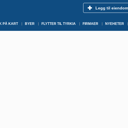
Legg til eiendo
K PÅ KART
BYER
FLYTTER TIL TYRKIA
FIRMAER
NYEHETER