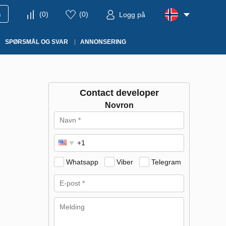
m
(
0
)
(
0
)
Logg på
SPØRSMÅL OG SVAR
ANNONSERING
Contact developer
Novron
Whatsapp
Viber
Telegram