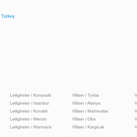
, Turkey
Leiligheter i Konyaalti
Villaer i Tyrkia
V
Leiligheter i Istanbul
Villaer i Alanya
V
Leiligheter i Konakli
Villaer i Mahmutlar
V
Leiligheter i Mersin
Villaer i Oba
V
Leiligheter i Marmaris
Villaer i Kargicak
V