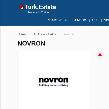
Property in Turkey
STARTSIDEN
EIENDOM
LEIE
SØ
Hjem
›
Utviklere i Tyrkia
›
Novron
NOVRON