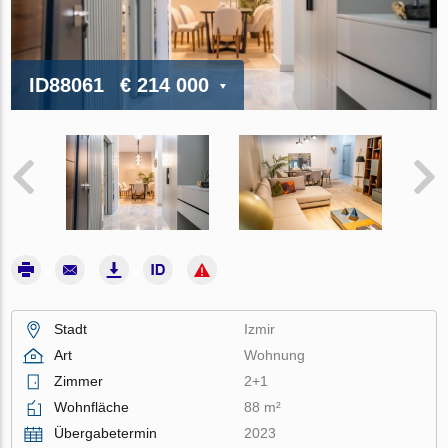
ID88061
€ 214 000
Stadt
Izmir
Art
Wohnung
Zimmer
2+1
Wohnfläche
88 m²
Übergabetermin
2023