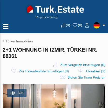
Property in Turkey
(
0
)
(
0
)
Türkeı Immobilien
2+1 WOHNUNG IN IZMIR, TÜRKEI NR.
88061
Zum Vergleich hinzufügen
(
0
)
Zur Favoritenliste hinzufügen
(
0
)
Gesehen (1)
Bieten Sie Ihren Preis an
508