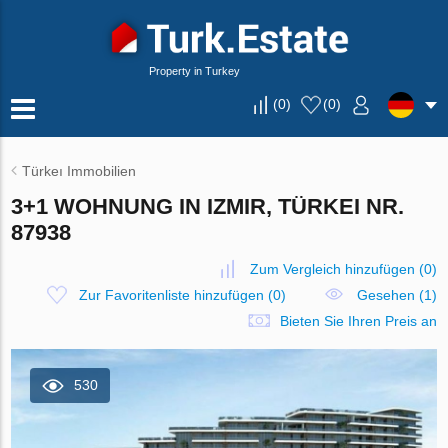
Property in Turkey
(
0
)
(
0
)
Türkeı Immobilien
3+1 WOHNUNG IN IZMIR, TÜRKEI NR.
87938
Zum Vergleich hinzufügen
(
0
)
Zur Favoritenliste hinzufügen
(
0
)
Gesehen (1)
Bieten Sie Ihren Preis an
530