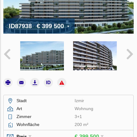
ID87938
€ 399 500
Stadt
Izmir
Art
Wohnung
Zimmer
3+1
Wohnfläche
200 m²
€ 399 500
Preis