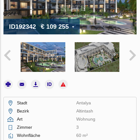
ID192342
€ 109 255
Stadt
Antalya
Bezirk
Altintash
Art
Wohnung
Zimmer
3
Wohnfläche
60 m²