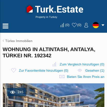
Property in Turkey
(
0
)
(
0
)
Türkeı Immobilien
WOHNUNG IN ALTINTASH, ANTALYA,
TÜRKEI NR. 192342
Zum Vergleich hinzufügen
(
0
)
Zur Favoritenliste hinzufügen
(
0
)
Gesehen (1)
Bieten Sie Ihren Preis an
245