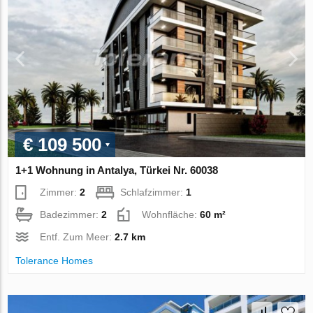
€ 109 500
1+1 Wohnung in Antalya, Türkei Nr. 60038
Zimmer:
2
Schlafzimmer:
1
Badezimmer:
2
Wohnfläche:
60 m²
Entf. Zum Meer:
2.7 km
Tolerance Homes