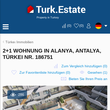
Property in Turkey
(
0
)
(
0
)
Türkeı Immobilien
2+1 WOHNUNG IN ALANYA, ANTALYA,
TÜRKEI NR. 186751
Zum Vergleich hinzufügen
(
0
)
Zur Favoritenliste hinzufügen
(
0
)
Gesehen (1)
Bieten Sie Ihren Preis an
286