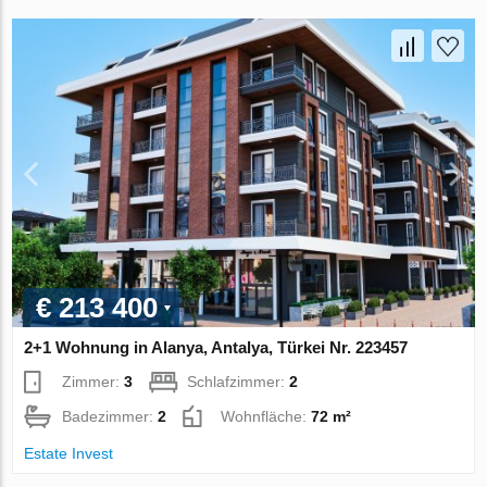
€ 213 400
2+1 Wohnung in Alanya, Antalya, Türkei Nr. 223457
Zimmer:
3
Schlafzimmer:
2
Badezimmer:
2
Wohnfläche:
72 m²
Estate Invest