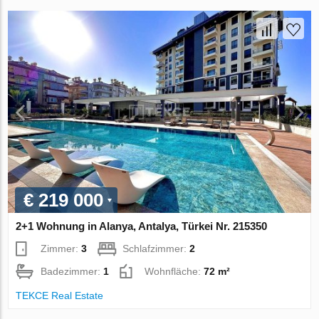
€ 219 000
2+1 Wohnung in Alanya, Antalya, Türkei Nr. 215350
Zimmer:
3
Schlafzimmer:
2
Badezimmer:
1
Wohnfläche:
72 m²
TEKCE Real Estate