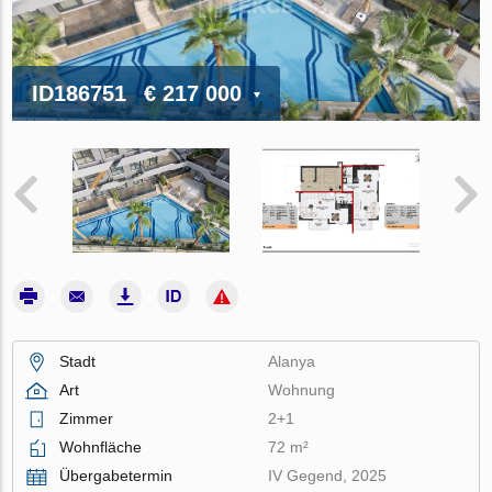
ID186751
€ 217 000
Stadt
Alanya
Art
Wohnung
Zimmer
2+1
Wohnfläche
72 m²
Übergabetermin
IV Gegend, 2025