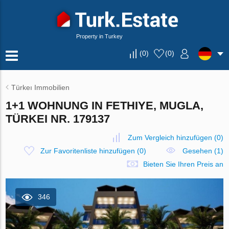
Property in Turkey
(
0
)
(
0
)
Türkeı Immobilien
1+1 WOHNUNG IN FETHIYE, MUGLA,
TÜRKEI NR. 179137
Zum Vergleich hinzufügen
(
0
)
Zur Favoritenliste hinzufügen
(
0
)
Gesehen (1)
Bieten Sie Ihren Preis an
346