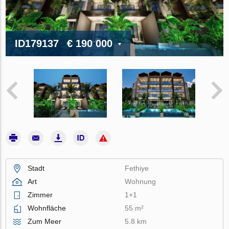
ID179137
€ 190 000
Stadt
Fethiye
Art
Wohnung
Zimmer
1+1
Wohnfläche
55 m²
Zum Meer
5.8 km