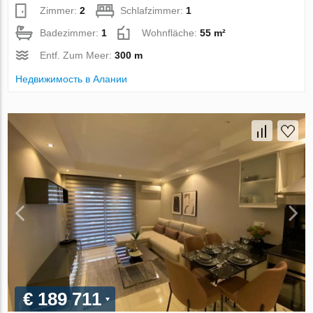
Zimmer:
2
Schlafzimmer:
1
Badezimmer:
1
Wohnfläche:
55 m²
Entf. Zum Meer:
300 m
Недвижимость в Алании
€ 189 711