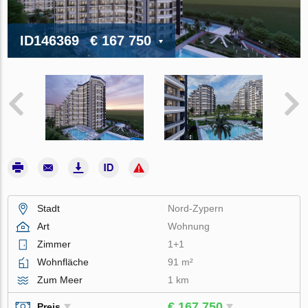
ID146369
€ 167 750
Stadt
Nord-Zypern
Art
Wohnung
Zimmer
1+1
Wohnfläche
91 m²
Zum Meer
1 km
€ 167 750
Preis