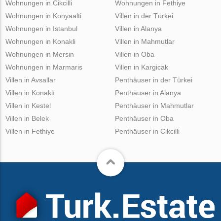
Wohnungen in Cikcilli
Wohnungen in Fethiye
Wohnungen in Konyaalti
Villen in der Türkei
Wohnungen in Istanbul
Villen in Alanya
Wohnungen in Konakli
Villen in Mahmutlar
Wohnungen in Mersin
Villen in Oba
Wohnungen in Marmaris
Villen in Kargicak
Villen in Avsallar
Penthäuser in der Türkei
Villen in Konaklı
Penthäuser in Alanya
Villen in Kestel
Penthäuser in Mahmutlar
Villen in Belek
Penthäuser in Oba
Villen in Fethiye
Penthäuser in Cikcilli