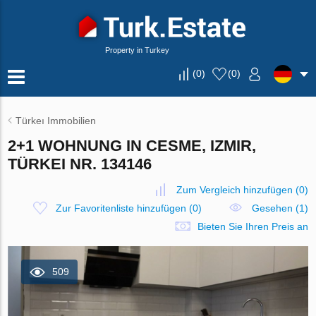
Property in Turkey
(
0
)
(
0
)
Türkeı Immobilien
2+1 WOHNUNG IN CESME, IZMIR,
TÜRKEI NR. 134146
Zum Vergleich hinzufügen
(
0
)
Zur Favoritenliste hinzufügen
(
0
)
Gesehen (1)
Bieten Sie Ihren Preis an
509