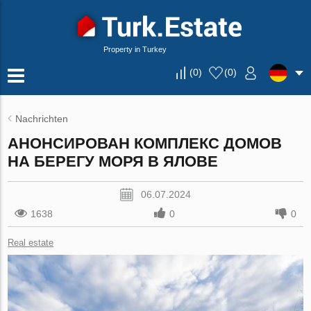
Property in Turkey
(
0
)
(
0
)
Nachrichten
АНОНСИРОВАН КОМПЛЕКС ДОМОВ
НА БЕРЕГУ МОРЯ В ЯЛОВЕ
06.07.2024
1638
0
0
Real estate