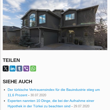
TEILEN
SIEHE AUCH
Der türkische Vertrauensindex für die Bauindustrie stieg um
11,6 Prozent
-
30.07.2020
Experten nannten 10 Dinge, die bei der Aufnahme einer
Hypothek in der Türkei zu beachten sind
-
29.07.2020