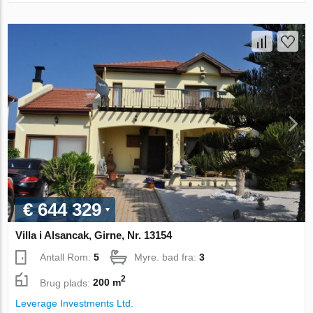
€ 644 329
Villa i Alsancak, Girne, Nr. 13154
Antall Rom:
5
Myre. bad fra:
3
2
Brug plads:
200 m
Leverage Investments Ltd.