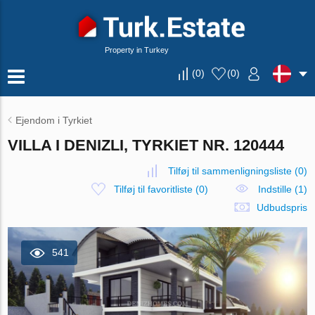
Property in Turkey
(
0
)
(
0
)
Ejendom i Tyrkiet
VILLA I DENIZLI, TYRKIET NR. 120444
Tilføj til sammenligningsliste
(
0
)
Tilføj til favoritliste
(
0
)
Indstille (1)
Udbudspris
541