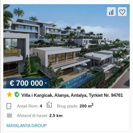
€ 700 000
Villa i Kargicak, Alanya, Antalya, Tyrkiet Nr. 94761
2
Antall Rom:
4
Brug plads:
200 m
Afstand til havet:
2.5 km
MAYALANYA GROUP