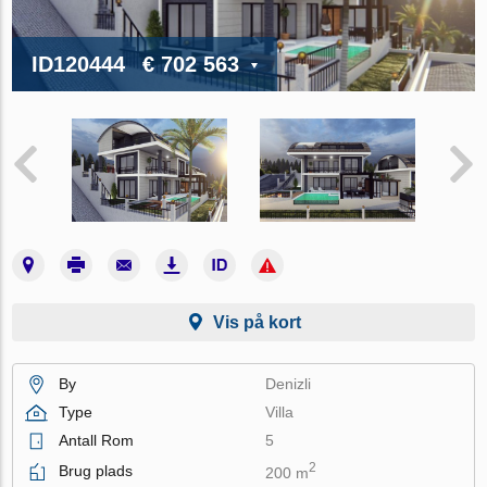
ID120444
€ 702 563
Vis på kort
By
Denizli
Type
Villa
Antall Rom
5
2
Brug plads
200 m