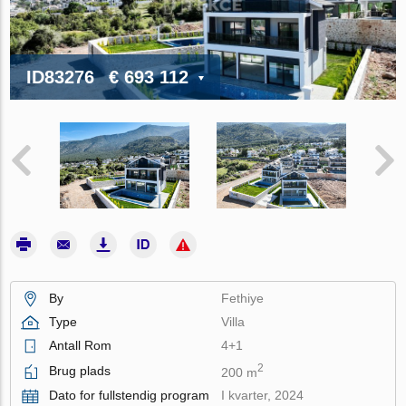
ID83276
€ 693 112
By
Fethiye
Type
Villa
Antall Rom
4+1
2
Brug plads
200 m
Dato for fullstendig program
I kvarter, 2024