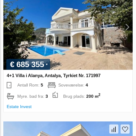
€ 685 355
4+1 Villa i Alanya, Antalya, Tyrkiet Nr. 171997
Antall Rom:
5
Soveværelse:
4
2
Myre. bad fra:
3
Brug plads:
200 m
Estate Invest