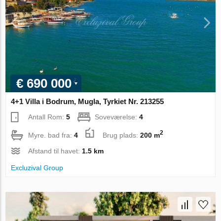
€ 690 000
4+1 Villa i Bodrum, Mugla, Tyrkiet Nr. 213255
Antall Rom:
5
Soveværelse:
4
2
Myre. bad fra:
4
Brug plads:
200 m
Afstand til havet:
1.5 km
Excluzival Group