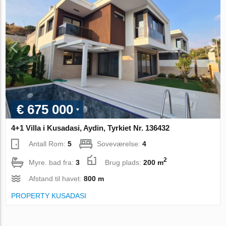
€ 675 000
4+1 Villa i Kusadasi, Aydin, Tyrkiet Nr. 136432
Antall Rom:
5
Soveværelse:
4
2
Myre. bad fra:
3
Brug plads:
200 m
Afstand til havet:
800 m
PROPERTY KUSADASI