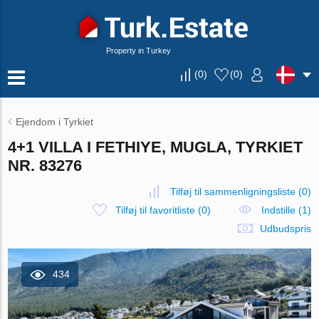
Property in Turkey
(
0
)
(
0
)
Ejendom i Tyrkiet
4+1 VILLA I FETHIYE, MUGLA, TYRKIET
NR. 83276
Tilføj til sammenligningsliste
(
0
)
Tilføj til favoritliste
(
0
)
Indstille (1)
Udbudspris
434