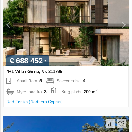
€ 688 452
4+1 Villa i Girne, Nr. 211795
Antall Rom:
5
Soveværelse:
4
2
Myre. bad fra:
3
Brug plads:
200 m
Red Feniks (Northern Cyprus)