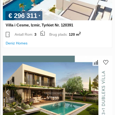
€ 296 311
Villa i Cesme, Izmir, Tyrkiet Nr. 120391
2
Antall Rom:
3
Brug plads:
120 m
Deniz Homes