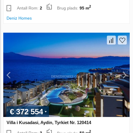
2
Antall Rom:
2
Brug plads:
95 m
Deniz Homes
€ 372 554
Villa i Kusadasi, Aydin, Tyrkiet Nr. 120414
2