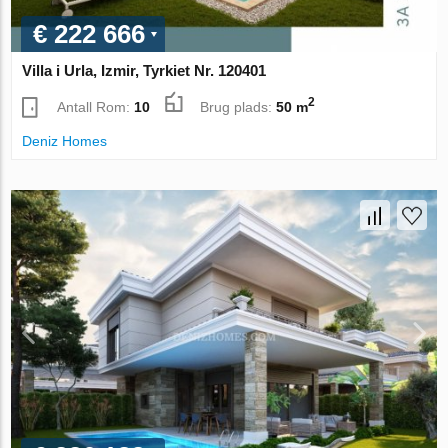
€ 222 666
Villa i Urla, Izmir, Tyrkiet Nr. 120401
2
Antall Rom:
10
Brug plads:
50 m
Deniz Homes