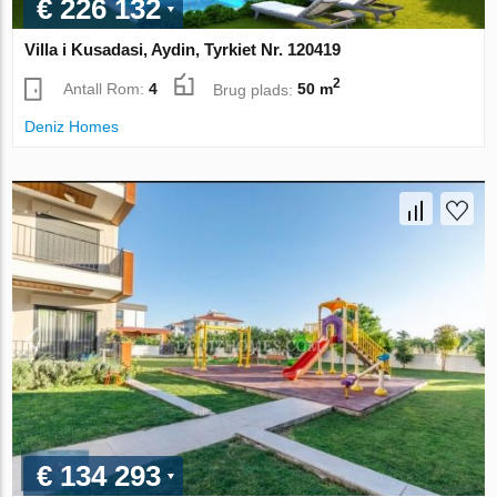
€ 226 132
Villa i Kusadasi, Aydin, Tyrkiet Nr. 120419
2
Antall Rom:
4
Brug plads:
50 m
Deniz Homes
€ 134 293