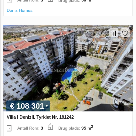
Antall Rom:
3
Brug plads:
50 m
Deniz Homes
€ 108 301
Villa i Denizli, Tyrkiet Nr. 181242
2
Antall Rom:
3
Brug plads:
95 m