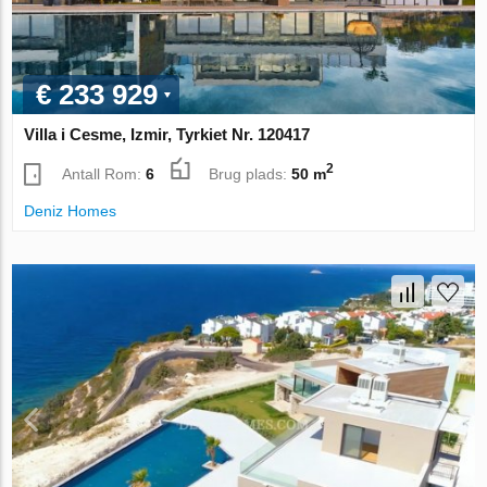
€ 233 929
Villa i Cesme, Izmir, Tyrkiet Nr. 120417
2
Antall Rom:
6
Brug plads:
50 m
Deniz Homes