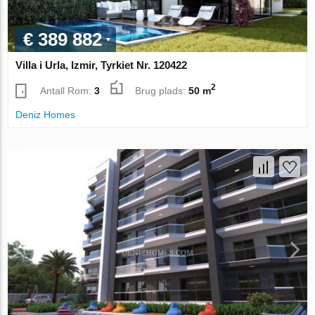
€ 389 882
Villa i Urla, Izmir, Tyrkiet Nr. 120422
2
Antall Rom:
3
Brug plads:
50 m
Deniz Homes