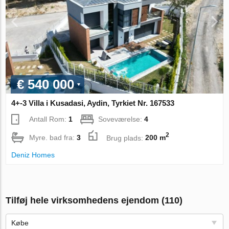
€ 540 000
4+-3 Villa i Kusadasi, Aydin, Tyrkiet Nr. 167533
Antall Rom:
1
Soveværelse:
4
2
Myre. bad fra:
3
Brug plads:
200 m
Deniz Homes
Tilføj hele virksomhedens ejendom (110)
Købe