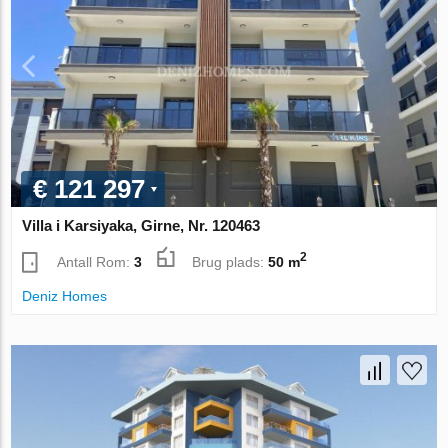
€ 121 297
Villa i Karsiyaka, Girne, Nr. 120463
2
Antall Rom:
3
Brug plads:
50 m
Deniz Homes