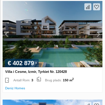
€ 402 879
Villa i Cesme, Izmir, Tyrkiet Nr. 120428
2
Antall Rom:
3
Brug plads:
150 m
Deniz Homes