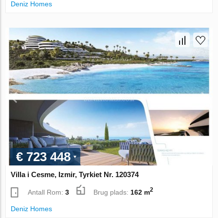
Deniz Homes
€ 723 448
Villa i Cesme, Izmir, Tyrkiet Nr. 120374
2
Antall Rom:
3
Brug plads:
162 m
Deniz Homes