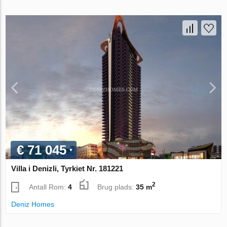
€ 71 045
Villa i Denizli, Tyrkiet Nr. 181221
2
Antall Rom:
4
Brug plads:
35 m
Deniz Homes