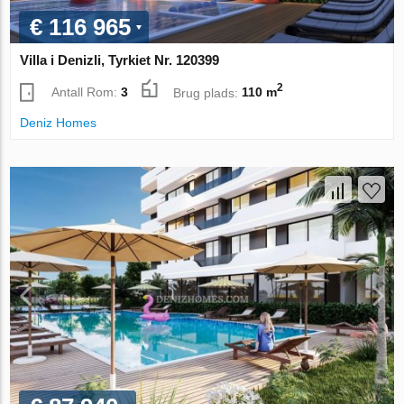
€ 116 965
Villa i Denizli, Tyrkiet Nr. 120399
2
Antall Rom:
3
Brug plads:
110 m
Deniz Homes