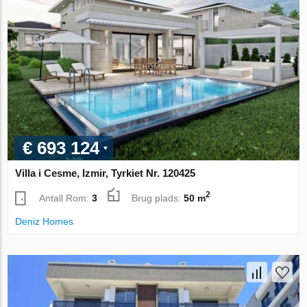
€ 693 124
Villa i Cesme, Izmir, Tyrkiet Nr. 120425
2
Antall Rom:
3
Brug plads:
50 m
Deniz Homes