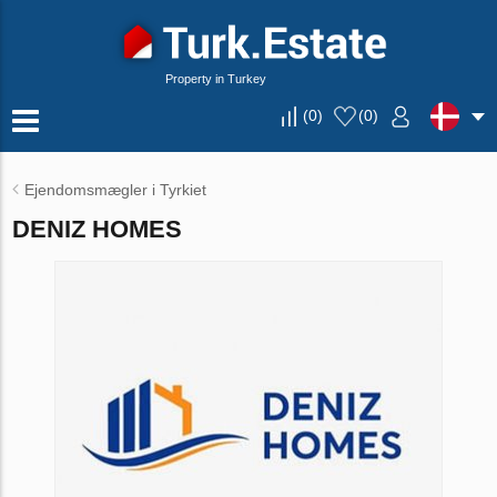
Property in Turkey
(
0
)
(
0
)
Ejendomsmægler i Tyrkiet
DENIZ HOMES