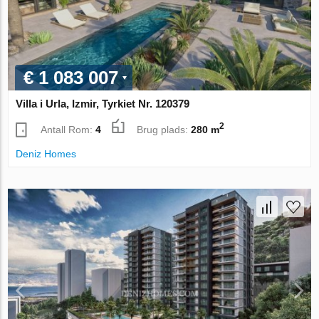
€ 1 083 007
Villa i Urla, Izmir, Tyrkiet Nr. 120379
2
Antall Rom:
4
Brug plads:
280 m
Deniz Homes