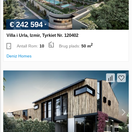
€ 242 594
Villa i Urla, Izmir, Tyrkiet Nr. 120402
2
Antall Rom:
10
Brug plads:
50 m
Deniz Homes