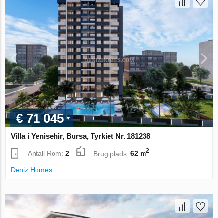
€ 71 045
Villa i Yenisehir, Bursa, Tyrkiet Nr. 181238
2
Antall Rom:
2
Brug plads:
62 m
Deniz Homes