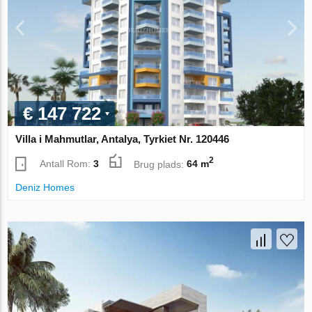
€ 147 722
Villa i Mahmutlar, Antalya, Tyrkiet Nr. 120446
2
Antall Rom:
3
Brug plads:
64 m
Deniz Homes