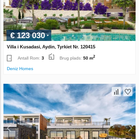
€ 123 030
Villa i Kusadasi, Aydin, Tyrkiet Nr. 120415
2
Antall Rom:
3
Brug plads:
50 m
Deniz Homes