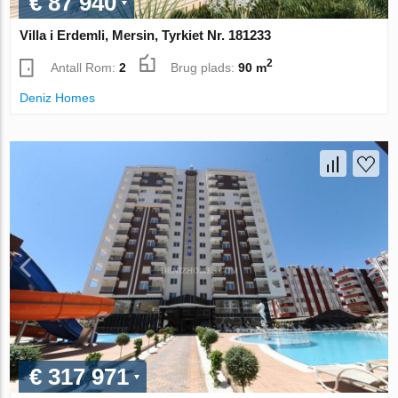
€ 87 940
Villa i Erdemli, Mersin, Tyrkiet Nr. 181233
2
Antall Rom:
2
Brug plads:
90 m
Deniz Homes
€ 317 971