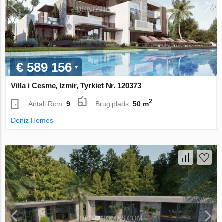
€ 589 156
Villa i Cesme, Izmir, Tyrkiet Nr. 120373
2
Antall Rom:
9
Brug plads:
50 m
Deniz Homes