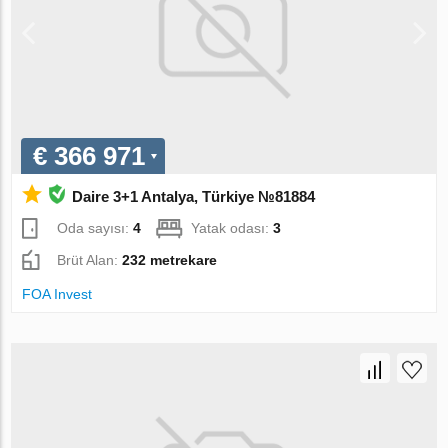
€ 366 971
Daire 3+1 Antalya, Türkiye №81884
Oda sayısı:
4
Yatak odası:
3
Brüt Alan:
232 metrekare
FOA Invest