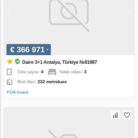
€ 366 971
Daire 3+1 Antalya, Türkiye №81887
Oda sayısı:
4
Yatak odası:
3
Brüt Alan:
232 metrekare
FOA Invest