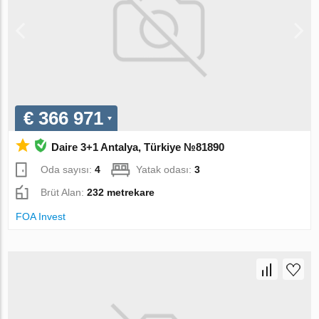
€ 366 971
Daire 3+1 Antalya, Türkiye №81890
Oda sayısı:
4
Yatak odası:
3
Brüt Alan:
232 metrekare
FOA Invest