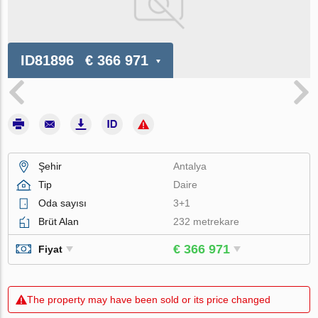
ID81896
€ 366 971
Şehir
Antalya
Tip
Daire
Oda sayısı
3+1
Brüt Alan
232 metrekare
€ 366 971
Fiyat
The property may have been sold or its price changed