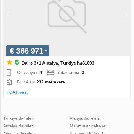
€ 366 971
Daire 3+1 Antalya, Türkiye №81893
Oda sayısı:
4
Yatak odası:
3
Brüt Alan:
232 metrekare
FOA Invest
Türkiye daireleri
Alanya daireleri
Antalya daireleri
Mahmutlar daireleri
Avsallar daireleri
Kargıcak daireleri