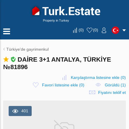
Property in Turkey
(
0
)
(
0
)
Türkiye'de gayrimenkul
DAIRE 3+1 ANTALYA, TÜRKIYE
№81896
Karşılaştırma listesine ekle
(
0
)
Favori listesine ekle
(
0
)
Görüldü (1)
Fiyatını teklif et
401