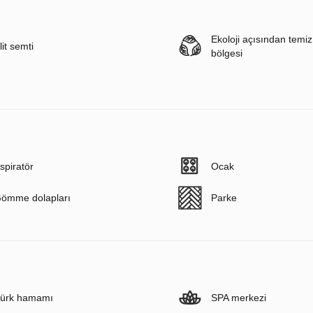
Ekoloji açısından temi
lit semti
bölgesi
spiratör
Ocak
ömme dolapları
Parke
ürk hamamı
SPA merkezi