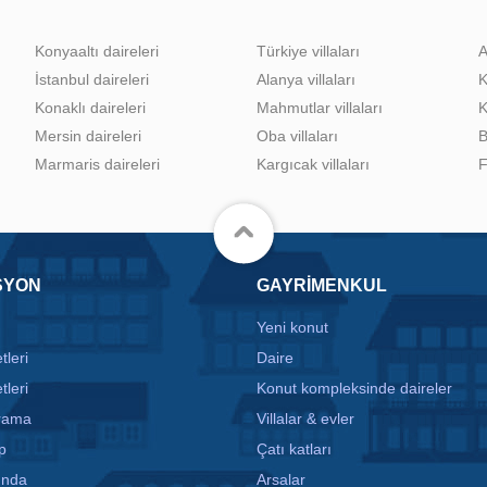
Konyaaltı daireleri
Türkiye villaları
A
İstanbul daireleri
Alanya villaları
K
Konaklı daireleri
Mahmutlar villaları
K
Mersin daireleri
Oba villaları
B
Marmaris daireleri
Kargıcak villaları
F
SYON
GAYRIMENKUL
Yeni konut
tleri
Daire
tleri
Konut kompleksinde daireler
arama
Villalar & evler
p
Çatı katları
ında
Arsalar