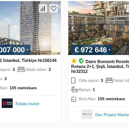
 007 000
€ 972 646
1 İstanbul, Türkiye №156144
Daire Bomonti Resid
Rotana 2+1, Şişli, İstanbul, T
sayısı:
3
Yatak odası:
2
№32312
o:
2
Oda sayısı:
3
Yatak od
 Alan:
105 metrekare
Banyo:
1
Brüt Alan:
105 metrekare
Estate Invest
Dev Project Marke