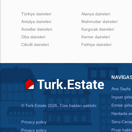
Türkiye daireleri
Alanya daireleri
Antalya daireleri
Mahmutlar daireleri
Avsallar daireleri
Kargıcak daireleri
Oba daireleri
Kemer daireleri
Cikcilli daireleri
Fethiye daireleri
NAVIGA
Ana Sayfa
İnşaat şirke
Emlak şirke
© Turk.Estate 2026. Tüm hakları saklıdır.
Haritada 
Soru-Ceva
Privacy policy
Proje hakk
Privacy policy