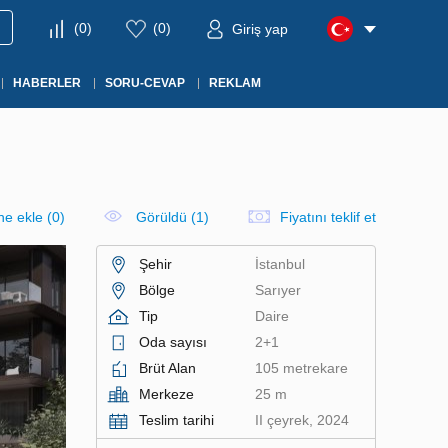
(
0
)
(
0
)
Giriş yap
HABERLER
SORU-CEVAP
REKLAM
ine ekle
(
0
)
Görüldü (1)
Fiyatını teklif et
Şehir
İstanbul
Bölge
Sarıyer
Tip
Daire
Oda sayısı
2+1
Brüt Alan
105 metrekare
Merkeze
25 m
Teslim tarihi
II çeyrek, 2024