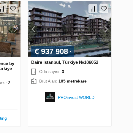
€ 937 908
Daire İstanbul, Türkiye №186052
ence by
ürkiye
Oda sayısı:
3
Brüt Alan:
105 metrekare
ası:
2
PROinvest WORLD
ting