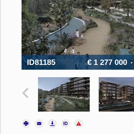
ID81185
€ 1 277 000