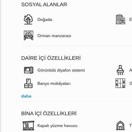
SOSYAL ALANLAR
Doğada
E
Orman manzarası
DAIRE IÇI ÖZELLIKLERI
Görüntülü diyafon sistemi
A
Banyo mobilyaları
G
daha
BINA İÇI ÖZELLIKLERI
Kapalı yüzme havuzu
T