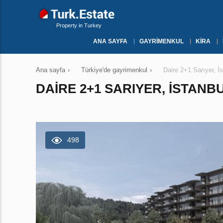
Property in Turkey
ANA SAYFA
GAYRIMENKUL
KIRA
Ana sayfa
›
Türkiye'de gayrimenkul
›
Daire 2+1 Sarıyer, İ
DAIRE 2+1 SARIYER, İSTANB
498