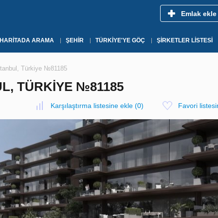
Emlak ekle
HARITADA ARAMA
ŞEHIR
TÜRKIYE'YE GÖÇ
ŞIRKETLER LISTESI
stanbul, Türkiye №81185
UL, TÜRKIYE №81185
Karşılaştırma listesine ekle
(
0
)
Favori listes