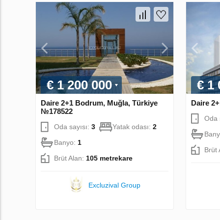
€ 1 200 000
€ 1
Daire 2+1 Bodrum, Muğla, Türkiye
Daire 2+
№178522
Oda 
Oda sayısı:
3
Yatak odası:
2
Bany
Banyo:
1
Brüt
Brüt Alan:
105 metrekare
Excluzival Group