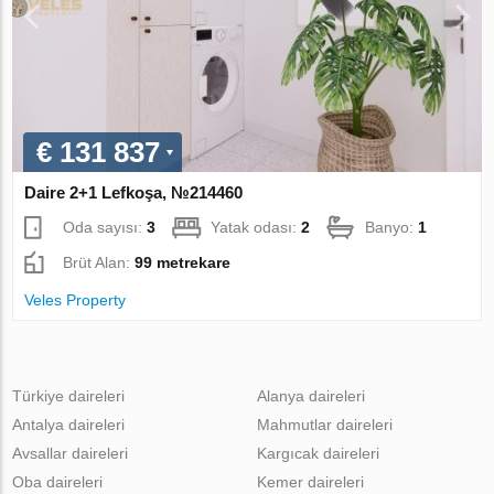
€ 131 837
Daire 2+1 Lefkoşa, №214460
Oda sayısı:
3
Yatak odası:
2
Banyo:
1
Brüt Alan:
99 metrekare
Veles Property
Türkiye daireleri
Alanya daireleri
Antalya daireleri
Mahmutlar daireleri
Avsallar daireleri
Kargıcak daireleri
Oba daireleri
Kemer daireleri