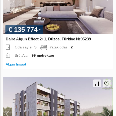
€ 135 774
Daire Algun Effect 2+1, Düzce, Türkiye №95239
Oda sayısı:
3
Yatak odası:
2
Brüt Alan:
99 metrekare
Algun Insaat