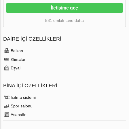
İletişime geç
581 emlak tane daha
DAIRE IÇI ÖZELLIKLERI
Balkon
Klimalar
Eşyalı
BINA İÇI ÖZELLIKLERI
Isıtma sistemi
Spor salonu
Аsansör