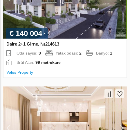
€ 140 004
Daire 2+1 Girne, №214613
Oda sayısı:
3
Yatak odası:
2
Banyo:
1
Brüt Alan:
99 metrekare
Veles Property