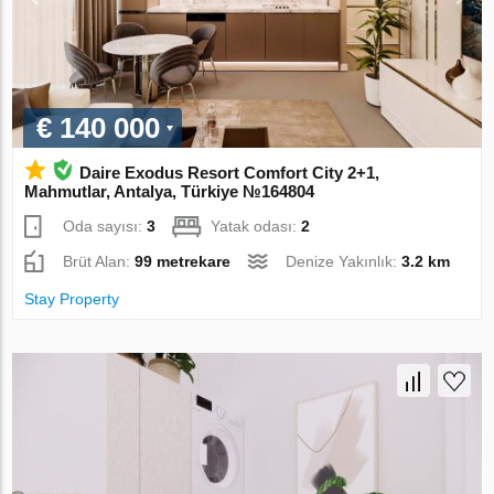
€ 140 000
Daire Exodus Resort Comfort City 2+1,
Mahmutlar, Antalya, Türkiye №164804
Oda sayısı:
3
Yatak odası:
2
Brüt Alan:
99 metrekare
Denize Yakınlık:
3.2 km
Stay Property