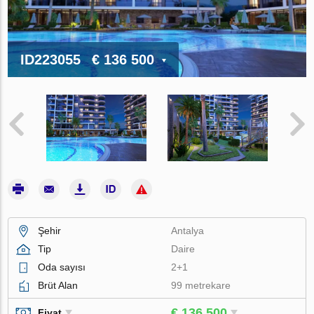
ID223055
€ 136 500
Şehir
Antalya
Tip
Daire
Oda sayısı
2+1
Brüt Alan
99 metrekare
€ 136 500
Fiyat