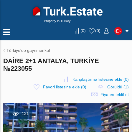
Property in Turkey
(
0
)
(
0
)
Türkiye'de gayrimenkul
DAIRE 2+1 ANTALYA, TÜRKIYE
№223055
Karşılaştırma listesine ekle
(
0
)
Favori listesine ekle
(
0
)
Görüldü (1)
Fiyatını teklif et
131