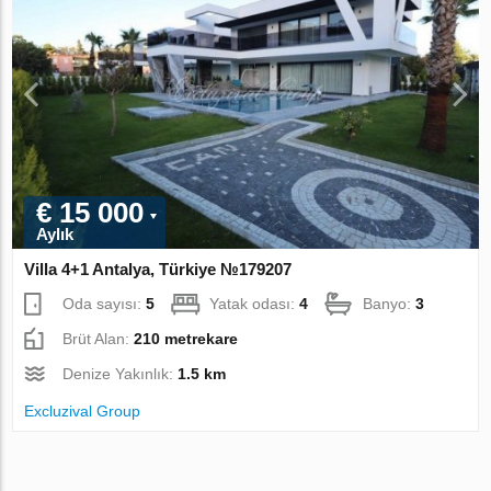
€ 15 000
Aylık
Villa 4+1 Antalya, Türkiye №179207
Oda sayısı:
5
Yatak odası:
4
Banyo:
3
Brüt Alan:
210 metrekare
Denize Yakınlık:
1.5 km
Excluzival Group