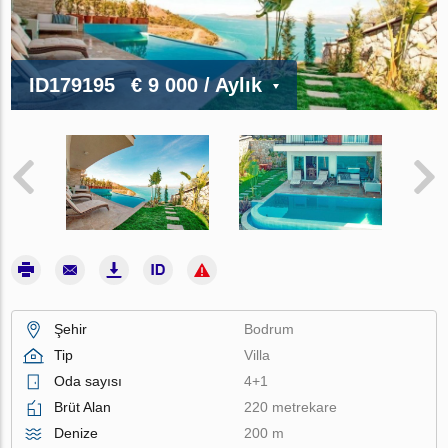
ID179195
€ 9 000
/ Aylık
Şehir
Bodrum
Tip
Villa
Oda sayısı
4+1
Brüt Alan
220 metrekare
Denize
200 m