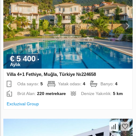
€ 5 400
Aylık
Villa 4+1 Fethiye, Muğla, Türkiye №224658
Oda sayısı:
5
Yatak odası:
4
Banyo:
4
Brüt Alan:
220 metrekare
Denize Yakınlık:
5 km
Excluzival Group