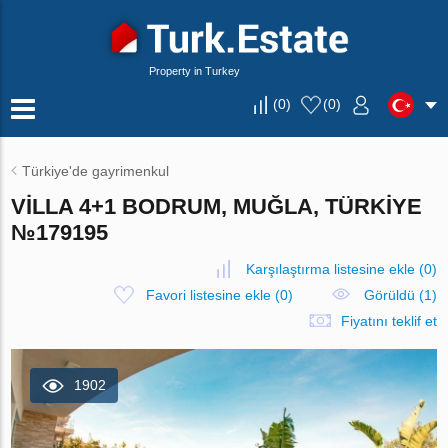
Property in Turkey
(
0
)
(
0
)
Türkiye'de gayrimenkul
VILLA 4+1 BODRUM, MUĞLA, TÜRKIYE
№179195
Karşılaştırma listesine ekle
(
0
)
Favori listesine ekle
(
0
)
Görüldü (1)
Fiyatını teklif et
1902