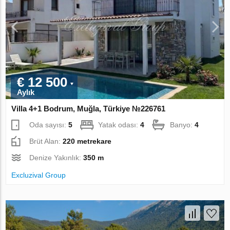
€ 12 500
Aylık
Villa 4+1 Bodrum, Muğla, Türkiye №226761
Oda sayısı:
5
Yatak odası:
4
Banyo:
4
Brüt Alan:
220 metrekare
Denize Yakınlık:
350 m
Excluzival Group