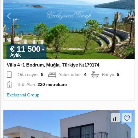
€ 11 500
Aylık
Villa 4+1 Bodrum, Muğla, Türkiye №179174
Oda sayısı:
5
Yatak odası:
4
Banyo:
5
Brüt Alan:
220 metrekare
Excluzival Group