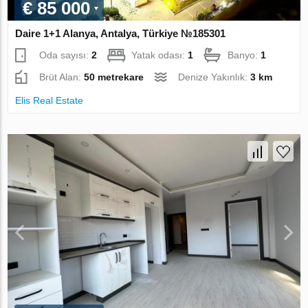
€ 85 000
Daire 1+1 Alanya, Antalya, Türkiye №185301
Oda sayısı:
2
Yatak odası:
1
Banyo:
1
Brüt Alan:
50 metrekare
Denize Yakınlık:
3 km
Elis Real Estate