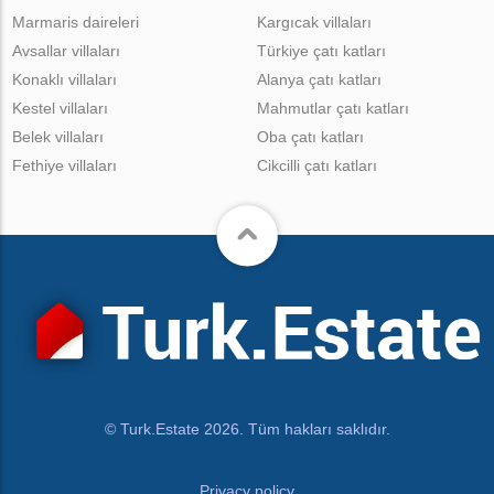
Marmaris daireleri
Kargıcak villaları
Avsallar villaları
Türkiye çatı katları
Konaklı villaları
Alanya çatı katları
Kestel villaları
Mahmutlar çatı katları
Belek villaları
Oba çatı katları
Fethiye villaları
Cikcilli çatı katları
© Turk.Estate 2026. Tüm hakları saklıdır.
Privacy policy