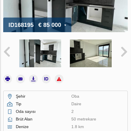
ID168195
€ 85 000
Şehir
Oba
Tip
Daire
Oda sayısı
2
Brüt Alan
50 metrekare
Denize
1.8 km