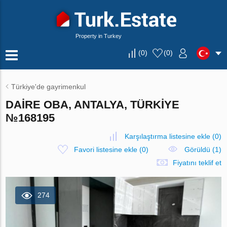
Property in Turkey
(
0
)
(
0
)
Türkiye'de gayrimenkul
DAIRE OBA, ANTALYA, TÜRKIYE
№168195
Karşılaştırma listesine ekle
(
0
)
Favori listesine ekle
(
0
)
Görüldü (1)
Fiyatını teklif et
274