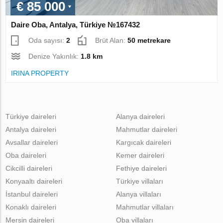
€ 85 000
Daire Oba, Antalya, Türkiye №167432
Oda sayısı:
2
Brüt Alan:
50 metrekare
Denize Yakınlık:
1.8 km
IRINA PROPERTY
Türkiye daireleri
Alanya daireleri
Antalya daireleri
Mahmutlar daireleri
Avsallar daireleri
Kargıcak daireleri
Oba daireleri
Kemer daireleri
Cikcilli daireleri
Fethiye daireleri
Konyaaltı daireleri
Türkiye villaları
İstanbul daireleri
Alanya villaları
Konaklı daireleri
Mahmutlar villaları
Mersin daireleri
Oba villaları