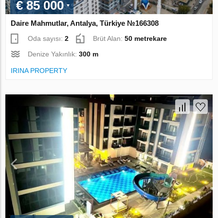
€ 85 000
Daire Mahmutlar, Antalya, Türkiye №166308
Oda sayısı:
2
Brüt Alan:
50 metrekare
Denize Yakınlık:
300 m
IRINA PROPERTY