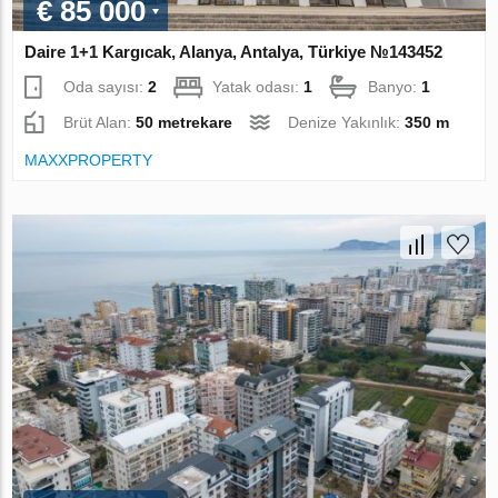
€ 85 000
Daire 1+1 Kargıcak, Alanya, Antalya, Türkiye №143452
Oda sayısı:
2
Yatak odası:
1
Banyo:
1
Brüt Alan:
50 metrekare
Denize Yakınlık:
350 m
MAXXPROPERTY