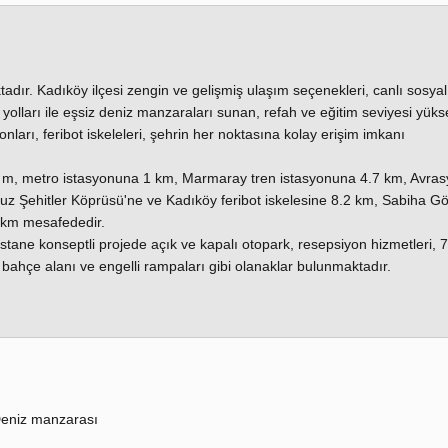
adır. Kadıköy ilçesi zengin ve gelişmiş ulaşım seçenekleri, canlı sosyal
 yolları ile eşsiz deniz manzaraları sunan, refah ve eğitim seviyesi yüks
ları, feribot iskeleleri, şehrin her noktasına kolay erişim imkanı
50 m, metro istasyonuna 1 km, Marmaray tren istasyonuna 4.7 km, Avras
z Şehitler Köprüsü'ne ve Kadıköy feribot iskelesine 8.2 km, Sabiha G
 km mesafededir.
tane konseptli projede açık ve kapalı otopark, resepsiyon hizmetleri, 
 bahçe alanı ve engelli rampaları gibi olanaklar bulunmaktadır.
eniz manzarası