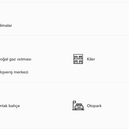
limalar
oğal gaz ısıtması
Kiler
lışveriş merkezi
rtak bahçe
Otopark