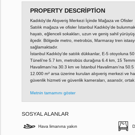
PROPERTY DESCRIPTION
Kadıköy'de Alışveriş Merkezi İçinde Mağaza ve Ofisler
Satılık mağaza ve ofisler İstanbul Kadıköy'de bulunmakt
hayatı, eğlenceli sokakları, uzun ve geniş sahil yürüyüş
ilçedir. Bölgede metro, metrobüs, Marmaray tren istasyon
sağlamaktadır.
İstanbul Kadıköy'de satılık dükkanlar, E-5 otoyoluna 
Tüneli'ne 5.7 km, metrobüs durağına 6.4 km, 15 Temmu
Havalimanı'na 30.3 km ve İstanbul Havalimanı'na 50.5
12.000 m² arsa üzerine kurulan alışveriş merkezi ve has
güvenlik hizmeti ve güvenlik kameraları, asansör, ortak
Metnin tamamını göster
SOSYAL ALANLAR
Hava limanına yakın
D