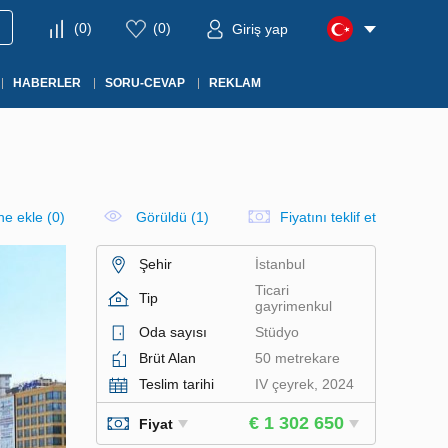
(
0
)
(
0
)
Giriş yap
HABERLER
SORU-CEVAP
REKLAM
ine ekle
(
0
)
Görüldü (1)
Fiyatını teklif et
Şehir
İstanbul
Ticari
Tip
gayrimenkul
Oda sayısı
Stüdyo
Brüt Alan
50 metrekare
Teslim tarihi
IV çeyrek, 2024
€ 1 302 650
Fiyat