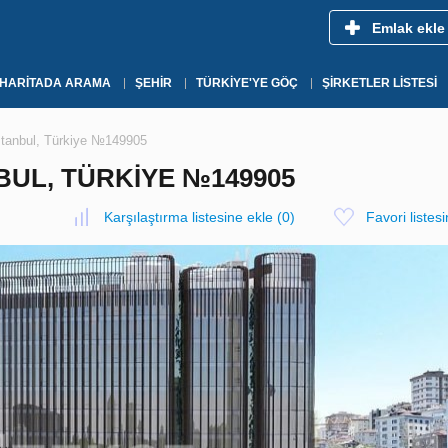
Emlak ekle
HARITADA ARAMA
ŞEHIR
TÜRKIYE'YE GÖÇ
ŞIRKETLER LISTESI
İstanbul, Türkiye №149905
BUL, TÜRKIYE №149905
Karşılaştırma listesine ekle
(
0
)
Favori listes