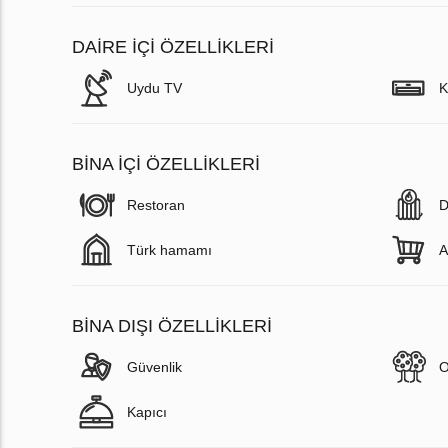
DAIRE IÇI ÖZELLIKLERI
Uydu TV
K
BINA İÇI ÖZELLIKLERI
Restoran
D
Türk hamamı
A
BINA DIŞI ÖZELLIKLERI
Güvenlik
O
Kapıcı