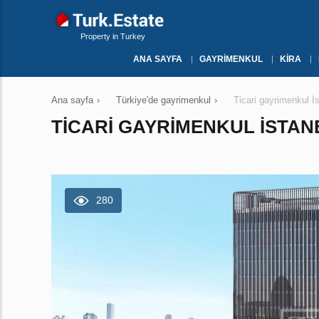
Property in Turkey
ANA SAYFA
GAYRIMENKUL
KIRA
Ana sayfa
›
Türkiye'de gayrimenkul
›
Ticari gayrimenkul 
TICARI GAYRIMENKUL İSTAN
280