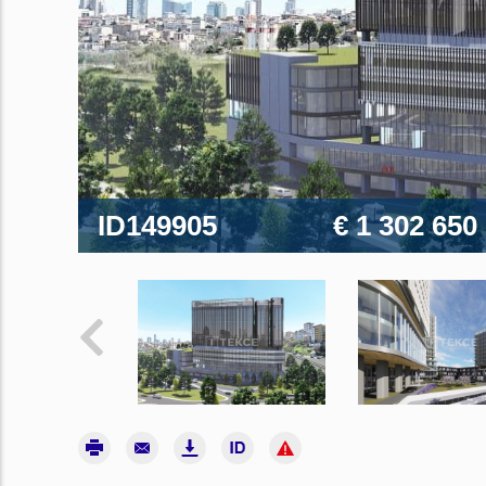
ID149905
€ 1 302 650