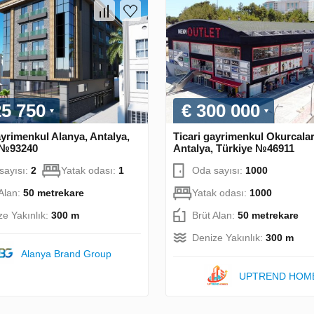
25 750
€ 300 000
ayrimenkul Alanya, Antalya,
Ticari gayrimenkul Okurcalar
 №93240
Antalya, Türkiye №46911
sayısı:
2
Yatak odası:
1
Oda sayısı:
1000
 Alan:
50 metrekare
Yatak odası:
1000
ze Yakınlık:
300 m
Brüt Alan:
50 metrekare
Denize Yakınlık:
300 m
Alanya Brand Group
UPTREND HOM