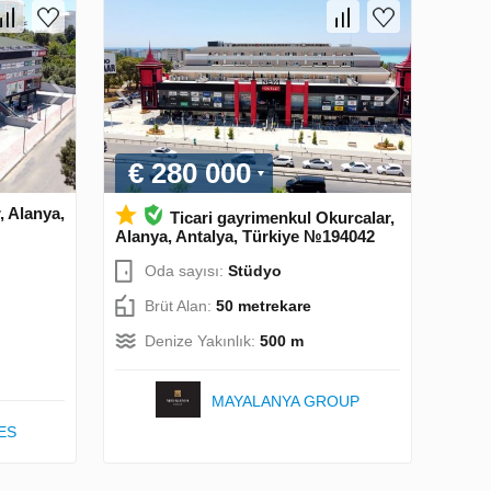
€ 280 000
, Alanya,
Ticari gayrimenkul Okurcalar,
Alanya, Antalya, Türkiye №194042
Oda sayısı:
Stüdyo
Brüt Alan:
50 metrekare
Denize Yakınlık:
500 m
MAYALANYA GROUP
ES