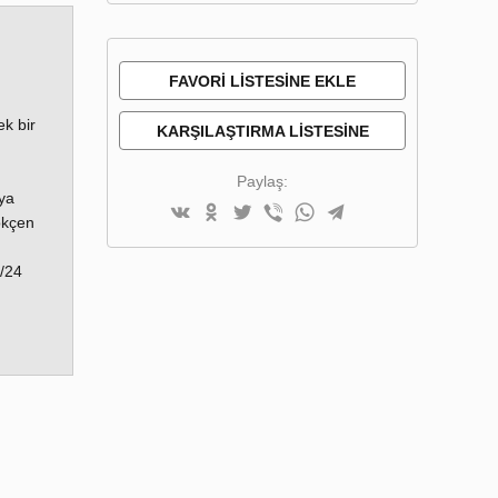
FAVORI LISTESINE EKLE
ek bir
KARŞILAŞTIRMA LISTESINE
EKLE
Paylaş:
ya
ökçen
7/24