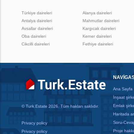
Türkiye daireleri
Alanya daireleri
Antalya daireleri
Mahmutlar daireleri
Avsallar daireleri
Kargıcak daireleri
Oba daireleri
Kemer daireleri
Cikcilli daireleri
Fethiye daireleri
NAVIGA
Ana Sayfa
İnşaat şirke
Emlak şirke
© Turk.Estate 2026. Tüm hakları saklıdır.
Haritada 
Soru-Ceva
Privacy policy
Proje hakk
Privacy policy