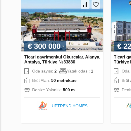
€ 300 000
€ 2
Ticari gayrimenkul Okurcalar, Alanya,
Ticari g
Antalya, Türkiye №33830
Türkiye
Oda sayısı:
2
Yatak odası:
1
Oda 
Brüt Alan:
50 metrekare
Brüt
Denize Yakınlık:
500 m
Deni
UPTREND HOMES