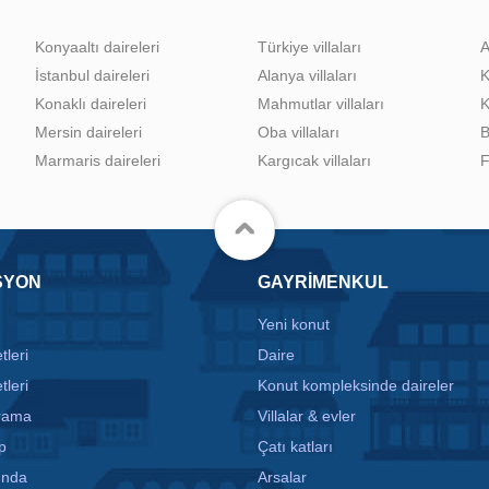
Konyaaltı daireleri
Türkiye villaları
A
İstanbul daireleri
Alanya villaları
K
Konaklı daireleri
Mahmutlar villaları
K
Mersin daireleri
Oba villaları
B
Marmaris daireleri
Kargıcak villaları
F
SYON
GAYRIMENKUL
Yeni konut
tleri
Daire
tleri
Konut kompleksinde daireler
arama
Villalar & evler
p
Çatı katları
ında
Arsalar