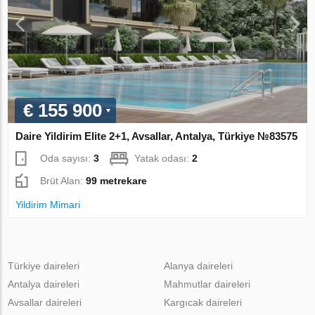
€ 155 900
Daire Yildirim Elite 2+1, Avsallar, Antalya, Türkiye №83575
Oda sayısı:
3
Yatak odası:
2
Brüt Alan:
99 metrekare
Yildirim Mimari
Türkiye daireleri
Alanya daireleri
Antalya daireleri
Mahmutlar daireleri
Avsallar daireleri
Kargıcak daireleri