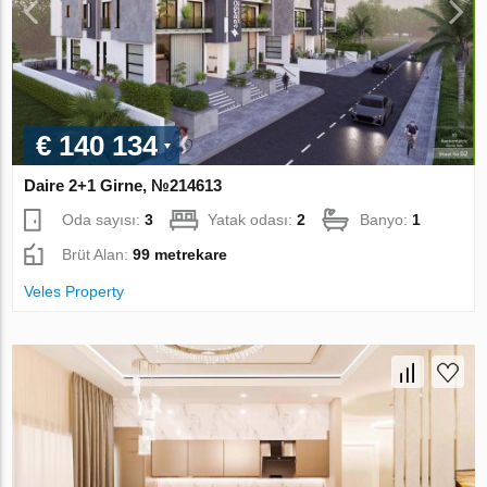
€ 140 134
Daire 2+1 Girne, №214613
Oda sayısı:
3
Yatak odası:
2
Banyo:
1
Brüt Alan:
99 metrekare
Veles Property