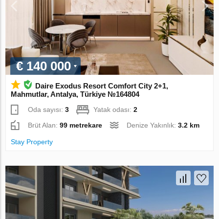
€ 140 000
Daire Exodus Resort Comfort City 2+1,
Mahmutlar, Antalya, Türkiye №164804
Oda sayısı:
3
Yatak odası:
2
Brüt Alan:
99 metrekare
Denize Yakınlık:
3.2 km
Stay Property