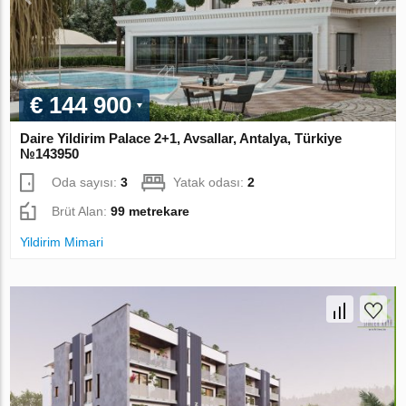
€ 144 900
Daire Yildirim Palace 2+1, Avsallar, Antalya, Türkiye
№143950
Oda sayısı:
3
Yatak odası:
2
Brüt Alan:
99 metrekare
Yildirim Mimari