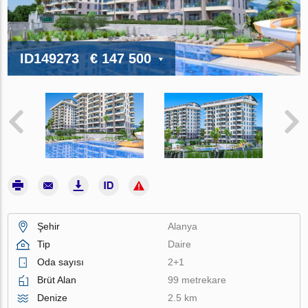
ID149273
€ 147 500
Şehir
Alanya
Tip
Daire
Oda sayısı
2+1
Brüt Alan
99 metrekare
Denize
2.5 km