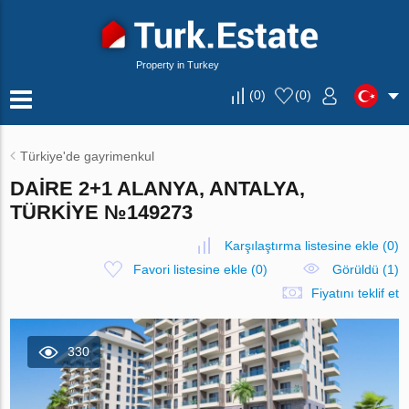
Property in Turkey
(
0
)
(
0
)
Türkiye'de gayrimenkul
DAIRE 2+1 ALANYA, ANTALYA,
TÜRKIYE №149273
Karşılaştırma listesine ekle
(
0
)
Favori listesine ekle
(
0
)
Görüldü (1)
Fiyatını teklif et
330