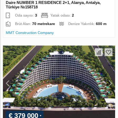
Daire NUMBER 1 RESIDENCE 2+1, Alanya, Antalya,
Türkiye №158718
Oda sayısı:
3
Yatak odası:
2
Brüt Alan:
70 metrekare
Denize Yakınlık:
600 m
MMT Construction Company
€ 379 000