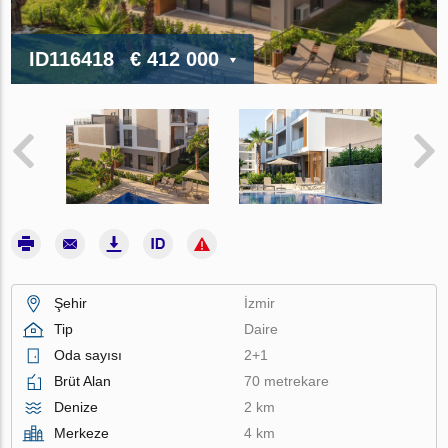
ID116418
€ 412 000
Şehir
İzmir
Tip
Daire
Oda sayısı
2+1
Brüt Alan
70 metrekare
Denize
2 km
Merkeze
4 km