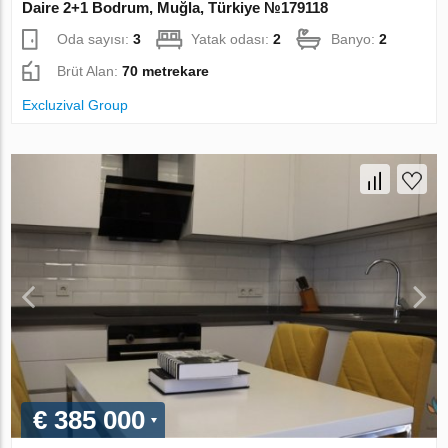
Daire 2+1 Bodrum, Muğla, Türkiye №179118
Oda sayısı:
3
Yatak odası:
2
Banyo:
2
Brüt Alan:
70 metrekare
Excluzival Group
€ 385 000