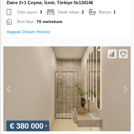
Daire 2+1 Çeşme, İzmir, Türkiye №134146
Oda sayısı:
3
Yatak odası:
2
Banyo:
1
Brüt Alan:
70 metrekare
Aegean Dream Homes
€ 380 000