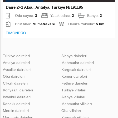
Daire 2+1 Aksu, Antalya, Türkiye №191195
Oda sayısı:
3
Yatak odası:
2
Banyo:
2
Brüt Alan:
70 metrekare
Denize Yakınlık:
5 km
TIMONDRO
Türkiye daireleri
Alanya daireleri
Antalya daireleri
Mahmutlar daireleri
Avsallar daireleri
Kargıcak daireleri
Oba daireleri
Kemer daireleri
Cikcilli daireleri
Fethiye daireleri
Konyaaltı daireleri
Türkiye villaları
İstanbul daireleri
Alanya villaları
Konaklı daireleri
Mahmutlar villaları
Mersin daireleri
Oba villaları
Marmaris daireleri
Kargıcak villaları