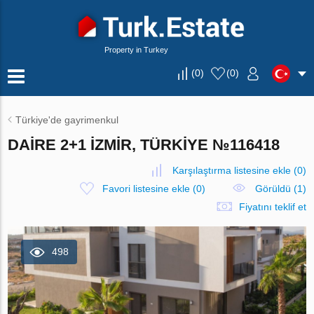
Property in Turkey
(
0
)
(
0
)
Türkiye'de gayrimenkul
DAIRE 2+1 İZMIR, TÜRKIYE №116418
Karşılaştırma listesine ekle
(
0
)
Favori listesine ekle
(
0
)
Görüldü (1)
Fiyatını teklif et
498