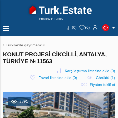
Property in Turkey
(
0
)
(
0
)
Türkiye'de gayrimenkul
KONUT PROJESI CIKCILLI, ANTALYA,
TÜRKIYE №11563
Karşılaştırma listesine ekle
(
0
)
Favori listesine ekle
(
0
)
Görüldü (1)
Fiyatını teklif et
2891