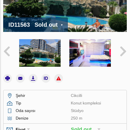
ID11563
Sold out
Şehir
Cikcilli
Tip
Konut kompleksi
Oda sayısı
Stüdyo
Denize
250 m
Sold out
Fiyat