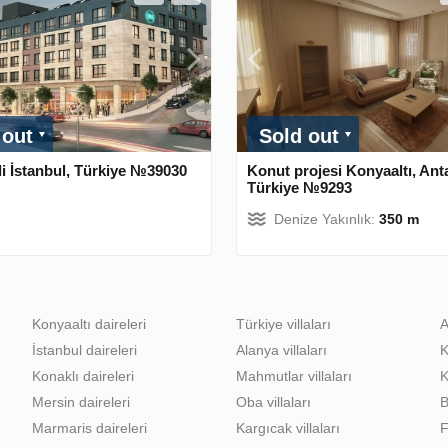
 out
Sold out
li İstanbul, Türkiye №39030
Konut projesi Konyaaltı, Ant
Türkiye №9293
Denize Yakınlık:
350 m
Konyaaltı daireleri
Türkiye villaları
A
İstanbul daireleri
Alanya villaları
K
Konaklı daireleri
Mahmutlar villaları
K
Mersin daireleri
Oba villaları
B
Marmaris daireleri
Kargıcak villaları
F