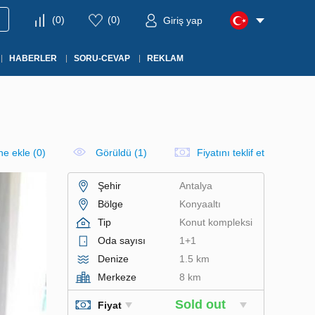
(
0
)
(
0
)
Giriş yap
HABERLER
SORU-CEVAP
REKLAM
ine ekle
(
0
)
Görüldü (1)
Fiyatını teklif et
Şehir
Antalya
Bölge
Konyaaltı
Tip
Konut kompleksi
Oda sayısı
1+1
Denize
1.5 km
Merkeze
8 km
Sold out
Fiyat