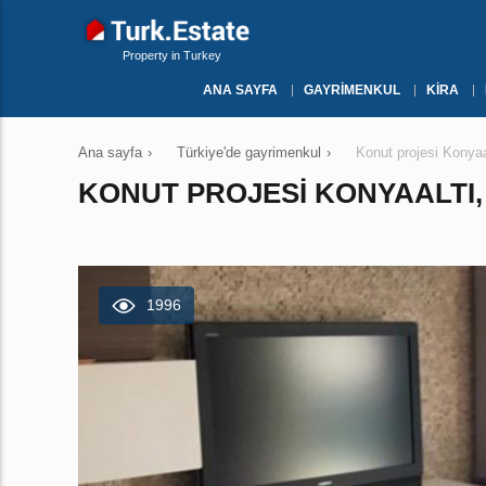
Property in Turkey
ANA SAYFA
GAYRIMENKUL
KIRA
Ana sayfa
›
Türkiye'de gayrimenkul
›
Konut projesi Konya
KONUT PROJESI KONYAALTI,
1996