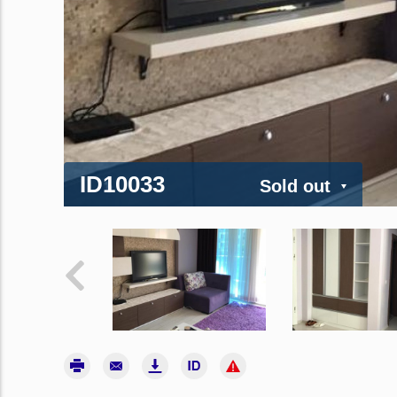
ID10033
Sold out