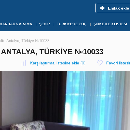
Emlak ekle
HARITADA ARAMA
ŞEHIR
TÜRKIYE'YE GÖÇ
ŞIRKETLER LISTESI
altı, Antalya, Türkiye №10033
 ANTALYA, TÜRKIYE №10033
Karşılaştırma listesine ekle
(
0
)
Favori listes