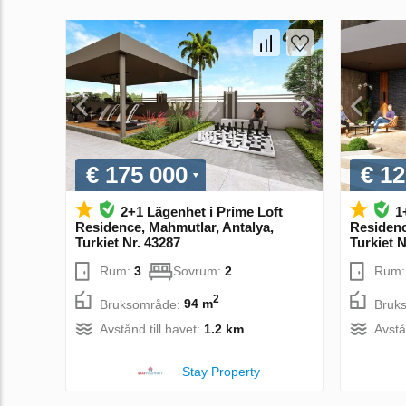
€ 175 000
€ 12
2+1 Lägenhet i Prime Loft
1
Residence, Mahmutlar, Antalya,
Residenc
Turkiet Nr. 43287
Turkiet N
Rum:
3
Sovrum:
2
Rum
2
Bruksområde:
94 m
Bruk
Avstånd till havet:
1.2 km
Avstå
Stay Property