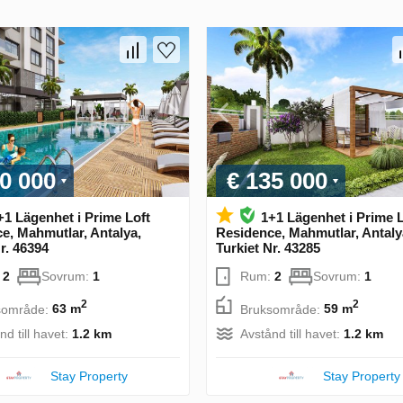
0 000
€ 135 000
+1 Lägenhet i Prime Loft
1+1 Lägenhet i Prime L
e, Mahmutlar, Antalya,
Residence, Mahmutlar, Antaly
r. 46394
Turkiet Nr. 43285
:
2
Sovrum:
1
Rum:
2
Sovrum:
1
2
2
sområde:
63 m
Bruksområde:
59 m
nd till havet:
1.2 km
Avstånd till havet:
1.2 km
Stay Property
Stay Property