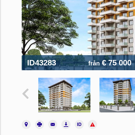
ID43283
€ 75 000
från