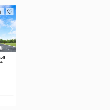
oft
a,