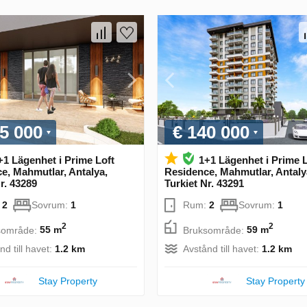
5 000
€ 140 000
+1 Lägenhet i Prime Loft
1+1 Lägenhet i Prime L
e, Mahmutlar, Antalya,
Residence, Mahmutlar, Antaly
r. 43289
Turkiet Nr. 43291
:
2
Sovrum:
1
Rum:
2
Sovrum:
1
2
2
sområde:
55 m
Bruksområde:
59 m
nd till havet:
1.2 km
Avstånd till havet:
1.2 km
Stay Property
Stay Property