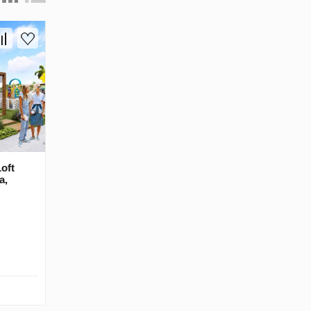
oft
a,