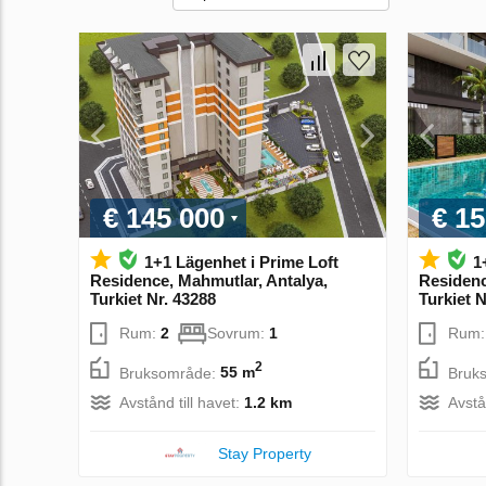
€ 145 000
€ 15
1+1 Lägenhet i Prime Loft
1
Residence, Mahmutlar, Antalya,
Residenc
Turkiet Nr. 43288
Turkiet N
Rum:
2
Sovrum:
1
Rum
2
Bruksområde:
55 m
Bruk
Avstånd till havet:
1.2 km
Avstå
Stay Property