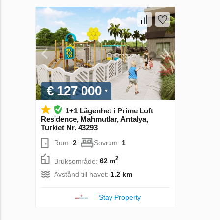
€ 127 000
1+1 Lägenhet i Prime Loft
Residence, Mahmutlar, Antalya,
Turkiet Nr. 43293
Rum:
2
Sovrum:
1
2
Bruksområde:
62 m
Avstånd till havet:
1.2 km
Stay Property