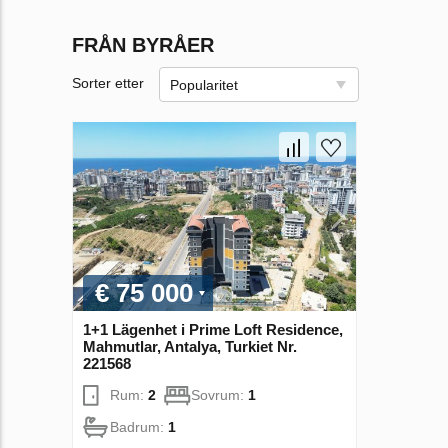
FRÅN BYRÅER
Sorter etter
Popularitet
€ 75 000
1+1 Lägenhet i Prime Loft Residence,
Mahmutlar, Antalya, Turkiet Nr.
221568
Rum:
2
Sovrum:
1
Badrum:
1