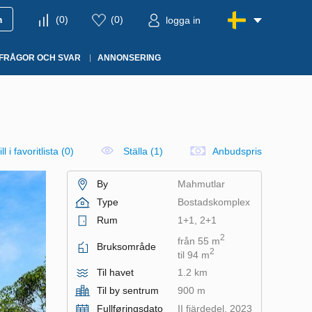
m
(
0
)
(
0
)
logga in
FRÅGOR OCH SVAR
ANNONSERING
ll i favoritlista
(
0
)
Ställa (1)
Anbudspris
By
Mahmutlar
Type
Bostadskomplex
Rum
1+1, 2+1
2
från 55 m
Bruksområde
2
til 94 m
Til havet
1.2 km
Til by sentrum
900 m
Fullføringsdato
II fjärdedel, 2023