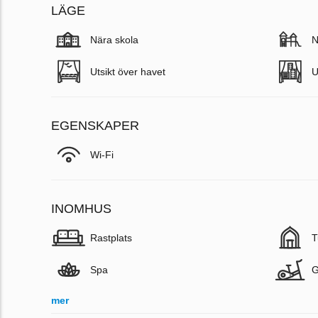
LÄGE
Nära skola
N
Utsikt över havet
U
EGENSKAPER
Wi-Fi
INOMHUS
Rastplats
T
Spa
mer