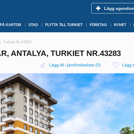
Lägg egendo
 PÅ KARTOR
STAD
FLYTTA TILL TURKIET
FÖRETAG
NYHET
a, Turkiet Nr.43283
R, ANTALYA, TURKIET NR.43283
Lägg till i jämförelselista
(
0
)
Lägg ti