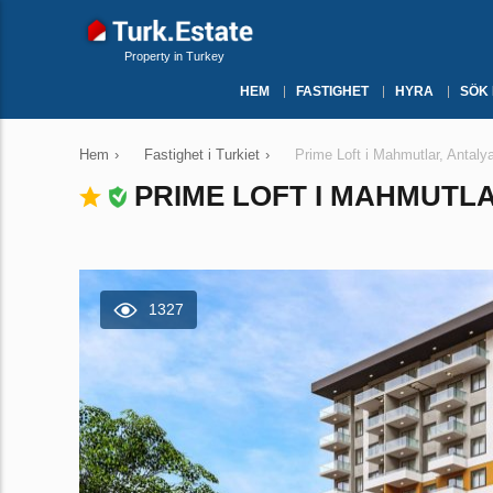
Property in Turkey
HEM
FASTIGHET
HYRA
SÖK
Hem
›
Fastighet i Turkiet
›
Prime Loft i Mahmutlar, Antaly
PRIME LOFT I MAHMUTLA
1327