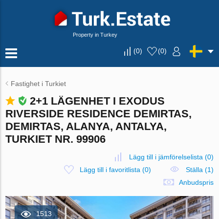
Property in Turkey
(
0
)
(
0
)
Fastighet i Turkiet
2+1 LÄGENHET I EXODUS
RIVERSIDE RESIDENCE DEMIRTAS,
DEMIRTAS, ALANYA, ANTALYA,
TURKIET NR. 99906
Lägg till i jämförelselista
(
0
)
Lägg till i favoritlista
(
0
)
Ställa (1)
Anbudspris
1513