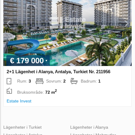
€ 179 000
2+1 Lägenhet i Alanya, Antalya, Turkiet Nr. 211956
Rum:
3
Sovrum:
2
Badrum:
1
2
Bruksområde:
72 m
Estate Invest
Lägenheter i Turkiet
Lägenheter i Alanya
Lägenheter i Antalya
Lägenheter i Mahmutlar