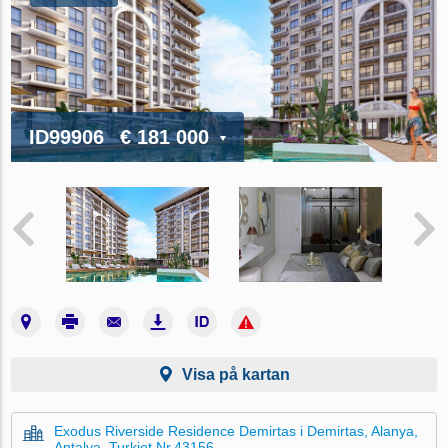
ID99906
€ 181 000
Visa på kartan
Exodus Riverside Residence Demirtas i Demirtas, Alanya,
Antalya, Turkiet Nr.43156