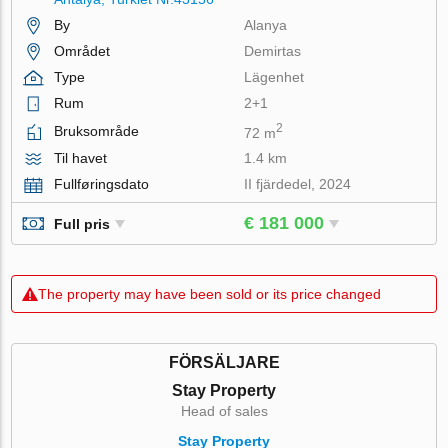
By
Alanya
Området
Demirtas
Type
Lägenhet
Rum
2+1
2
Bruksområde
72 m
Til havet
1.4 km
Fullføringsdato
II fjärdedel, 2024
€ 181 000
Full pris
The property may have been sold or its price changed
FÖRSÄLJARE
Stay Property
Head of sales
Stay Property