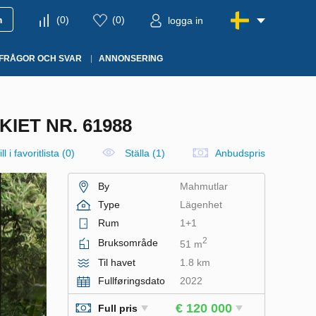
m
(
0
)
(
0
)
logga in
FRÅGOR OCH SVAR
ANNONSERING
IET NR. 61988
ll i favoritlista
(
0
)
Ställa (1)
Anbudspris
By
Mahmutlar
Type
Lägenhet
Rum
1+1
2
Bruksområde
51 m
Til havet
1.8 km
Fullføringsdato
2022
€ 120 000
Full pris