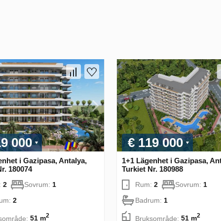
19 000
€ 119 000
nhet i Gazipasa, Antalya,
1+1 Lägenhet i Gazipasa, Ant
Nr. 180074
Turkiet Nr. 180988
:
2
Sovrum:
1
Rum:
2
Sovrum:
1
rum:
2
Badrum:
1
2
2
sområde:
51 m
Bruksområde:
51 m