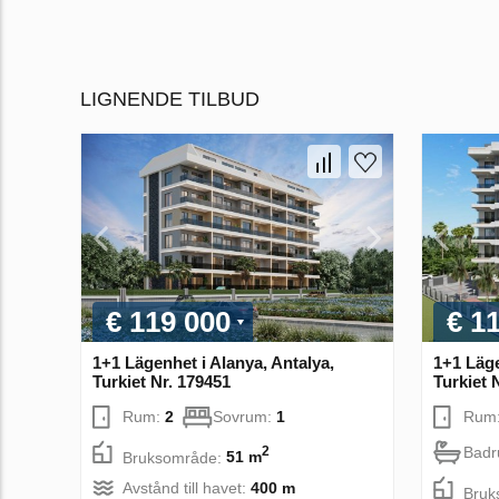
LIGNENDE TILBUD
€ 119 000
€ 1
1+1 Lägenhet i Alanya, Antalya,
1+1 Läge
Turkiet Nr. 179451
Turkiet 
Rum:
2
Sovrum:
1
Rum
Bad
2
Bruksområde:
51 m
Avstånd till havet:
400 m
Bruk