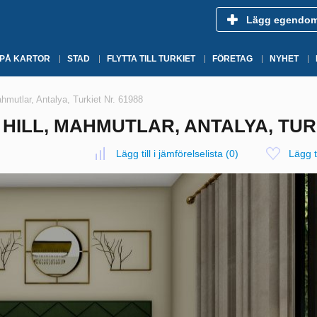
Lägg egendo
 PÅ KARTOR
STAD
FLYTTA TILL TURKIET
FÖRETAG
NYHET
hmutlar, Antalya, Turkiet Nr. 61988
HILL, MAHMUTLAR, ANTALYA, TURK
Lägg till i jämförelselista
(
0
)
Lägg ti