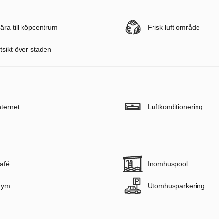
ära till köpcentrum
Frisk luft område
tsikt över staden
nternet
Luftkonditionering
afé
Inomhuspool
Gym
Utomhusparkering