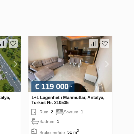
€ 119 000
alya,
1+1 Lägenhet i Mahmutlar, Antalya,
Turkiet Nr. 210535
Rum:
2
Sovrum:
1
Badrum:
1
2
Bruksområde:
51 m