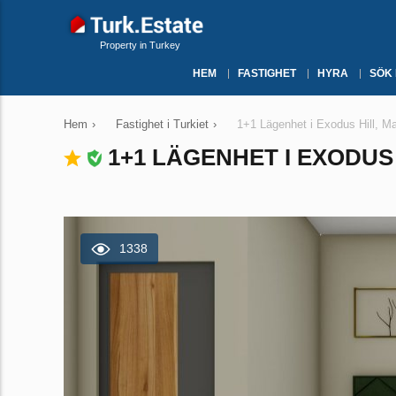
Property in Turkey
HEM
FASTIGHET
HYRA
SÖK
Hem
›
Fastighet i Turkiet
›
1+1 Lägenhet i Exodus Hill, Ma
1+1 LÄGENHET I EXODUS 
1338