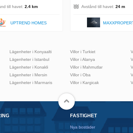
nd till havet:
2.4 km
Avstånd till havet:
24 m
UPTREND HOMES
MAXXPROPER
Lägenheter i Konyaalti
Villor i Turkiet
V
Lägenheter i Istanbul
Villor i Alanya
V
Lägenheter i Konakli
Villor i Mahmutlar
V
Lägenheter i Mersin
Villor i Oba
V
Lägenheter i Marmaris
Villor i Kargicak
V
RING
FASTIGHET
Nya bostäder