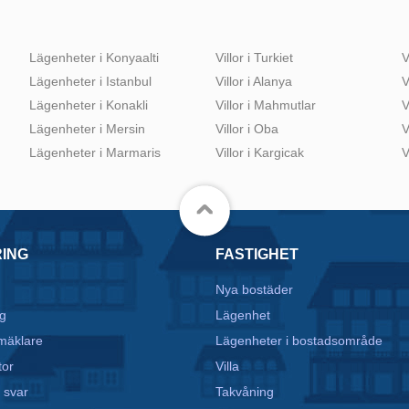
Lägenheter i Konyaalti
Villor i Turkiet
V
Lägenheter i Istanbul
Villor i Alanya
V
Lägenheter i Konakli
Villor i Mahmutlar
V
Lägenheter i Mersin
Villor i Oba
V
Lägenheter i Marmaris
Villor i Kargicak
V
RING
FASTIGHET
Nya bostäder
g
Lägenhet
mäklare
Lägenheter i bostadsområde
tor
Villa
 svar
Takvåning