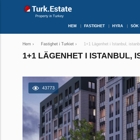
Property in Turkey
HEM
FASTIGHET
HYRA
SÖK
Hem
›
Fastighet i Turkiet
›
1+1 Lägenhet i Istanbul, istanb
1+1 LÄGENHET I ISTANBUL, I
43773