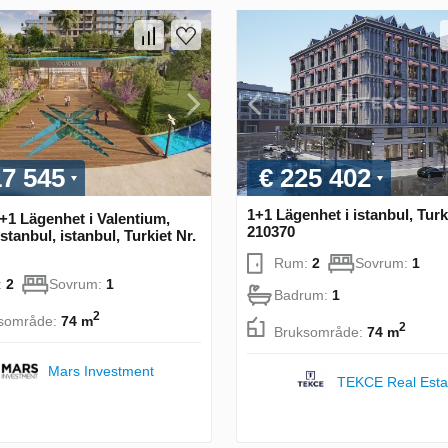
17 545
€ 225 402
1+1 Lägenhet i istanbul, Turk
+1 Lägenhet i Valentium,
210370
Istanbul, istanbul, Turkiet Nr.
Rum:
2
Sovrum:
1
:
2
Sovrum:
1
Badrum:
1
2
sområde:
74 m
2
Bruksområde:
74 m
Mars Investment
TEKCE Real Esta