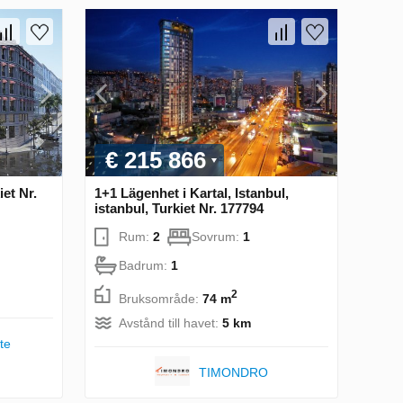
€ 215 866
iet Nr.
1+1 Lägenhet i Kartal, Istanbul,
istanbul, Turkiet Nr. 177794
Rum:
2
Sovrum:
1
Badrum:
1
2
Bruksområde:
74 m
Avstånd till havet:
5 km
te
TIMONDRO