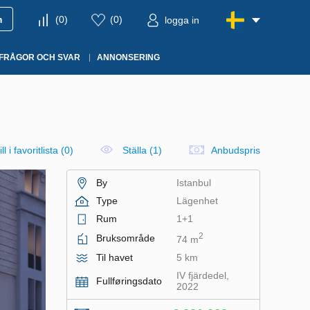
m
(
0
)
(
0
)
logga in
FRÅGOR OCH SVAR
ANNONSERING
ll i favoritlista
(
0
)
Ställa (1)
Anbudspris
By
Istanbul
Type
Lägenhet
Rum
1+1
2
Bruksområde
74 m
Til havet
5 km
IV fjärdedel,
Fullføringsdato
2022