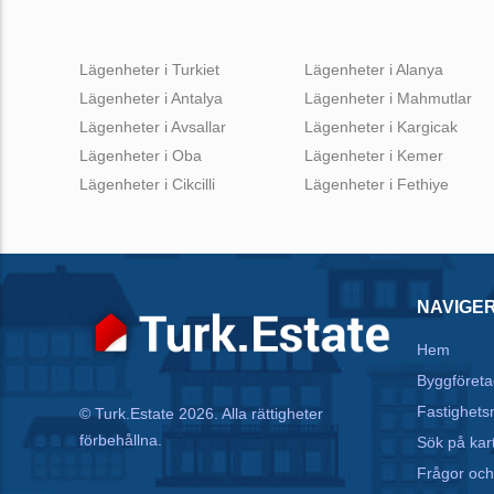
Lägenheter i Turkiet
Lägenheter i Alanya
Lägenheter i Antalya
Lägenheter i Mahmutlar
Lägenheter i Avsallar
Lägenheter i Kargicak
Lägenheter i Oba
Lägenheter i Kemer
Lägenheter i Cikcilli
Lägenheter i Fethiye
NAVIGE
Hem
Byggföreta
Fastighets
© Turk.Estate 2026. Alla rättigheter
förbehållna.
Sök på kar
Frågor och