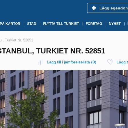
Lägg egendo
 PÅ KARTOR
STAD
FLYTTA TILL TURKIET
FÖRETAG
NYHET
ul, Turkiet Nr. 52851
STANBUL, TURKIET NR. 52851
Lägg till i jämförelselista
(
0
)
Lägg ti