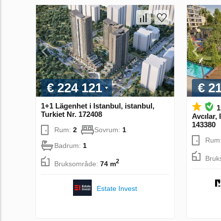
€ 224 121
€ 2
1+1 Lägenhet i Istanbul, istanbul,
1
Turkiet Nr. 172408
Avcılar, 
143380
Rum:
2
Sovrum:
1
Rum
Badrum:
1
Bruk
2
Bruksområde:
74 m
Estate Invest