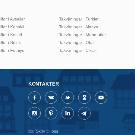
illor i Avsallar
Takvåningar i Turkiet
illor i Konakli
Takvåningar i Alanya
illor i Kestel
Takvåningar i Mahmutlar
illor i Belek
Takvåningar i Oba
illor i Fethiye
Takvåningar i Cikcilli
KONTAKTER
Skriv till oss