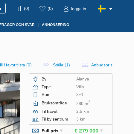
m
(
0
)
(
0
)
logga in
FRÅGOR OCH SVAR
ANNONSERING
ll i favoritlista
(
0
)
Ställa (1)
Anbudspris
By
Alanya
Type
Villa
Rum
3+1
2
Bruksområde
280 m
Til havet
2.5 km
Til by sentrum
3 km
€ 279 000
Full pris