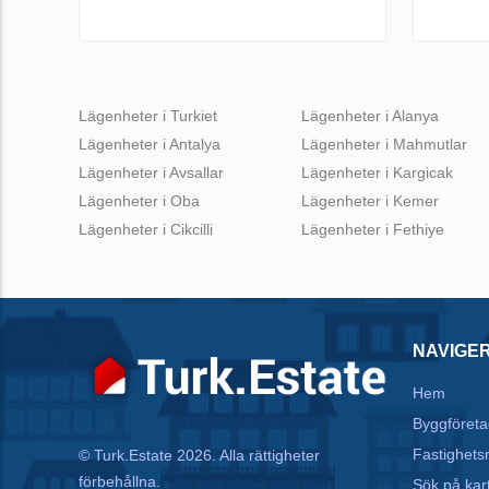
Lägenheter i Turkiet
Lägenheter i Alanya
Lägenheter i Antalya
Lägenheter i Mahmutlar
Lägenheter i Avsallar
Lägenheter i Kargicak
Lägenheter i Oba
Lägenheter i Kemer
Lägenheter i Cikcilli
Lägenheter i Fethiye
NAVIGE
Hem
Byggföreta
Fastighets
© Turk.Estate 2026. Alla rättigheter
förbehållna.
Sök på kar