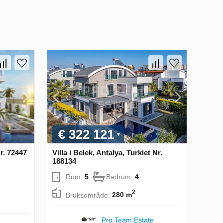
€ 322 121
Nr. 72447
Villa i Belek, Antalya, Turkiet Nr.
188134
Rum:
5
Badrum:
4
2
Bruksområde:
280 m
Pro Team Estate