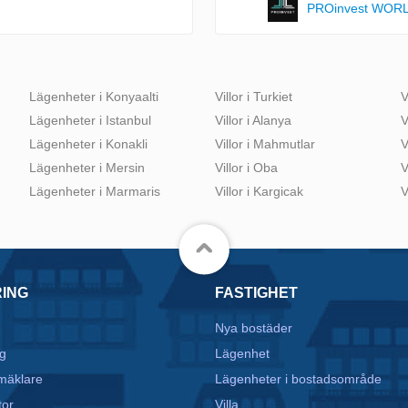
PROinvest WOR
Lägenheter i Konyaalti
Villor i Turkiet
V
Lägenheter i Istanbul
Villor i Alanya
V
Lägenheter i Konakli
Villor i Mahmutlar
V
Lägenheter i Mersin
Villor i Oba
V
Lägenheter i Marmaris
Villor i Kargicak
V
RING
FASTIGHET
Nya bostäder
g
Lägenhet
mäklare
Lägenheter i bostadsområde
tor
Villa