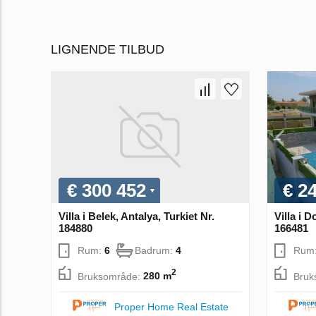
LIGNENDE TILBUD
€ 300 452
€ 2
Villa i Belek, Antalya, Turkiet Nr.
Villa i D
184880
166481
Rum:
6
Badrum:
4
Rum
2
Bruksområde:
280 m
Bruk
Proper Home Real Estate