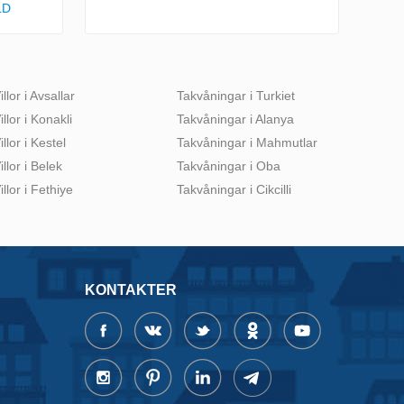
LD
illor i Avsallar
Takvåningar i Turkiet
illor i Konakli
Takvåningar i Alanya
illor i Kestel
Takvåningar i Mahmutlar
illor i Belek
Takvåningar i Oba
illor i Fethiye
Takvåningar i Cikcilli
KONTAKTER