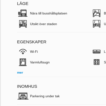
LÄGE
Nära till busshållsplatsen
B
Utsikt över staden
U
EGENSKAPER
Wi-Fi
L
Varmluftsugn
S
mer
INOMHUS
Parkering under tak