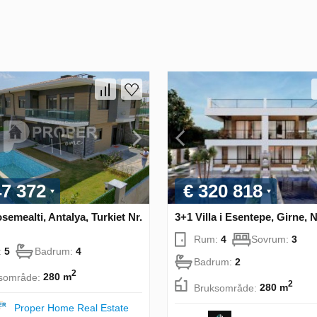
47 372
€ 320 818
osemealti, Antalya, Turkiet Nr.
3+1 Villa i Esentepe, Girne, 
Rum:
4
Sovrum:
3
:
5
Badrum:
4
Badrum:
2
2
sområde:
280 m
2
Bruksområde:
280 m
Proper Home Real Estate