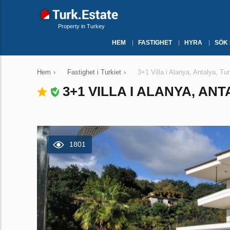
Property in Turkey
HEM
FASTIGHET
HYRA
SÖK
Hem
›
Fastighet i Turkiet
›
3+1 Villa i Alanya, Antalya, Tu
3+1 VILLA I ALANYA, ANT
1801