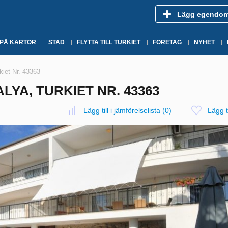
Lägg egendo
 PÅ KARTOR
STAD
FLYTTA TILL TURKIET
FÖRETAG
NYHET
rkiet Nr. 43363
ALYA, TURKIET NR. 43363
Lägg till i jämförelselista
(
0
)
Lägg ti