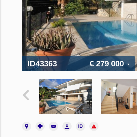
ID43363
€ 279 000