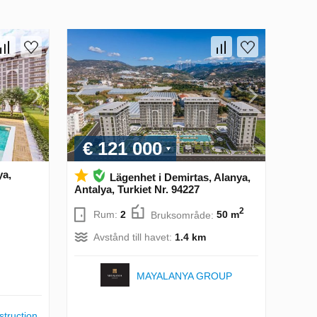
€ 121 000
ya,
Lägenhet i Demirtas, Alanya,
Antalya, Turkiet Nr. 94227
2
Rum:
2
Bruksområde:
50 m
Avstånd till havet:
1.4 km
MAYALANYA GROUP
truction