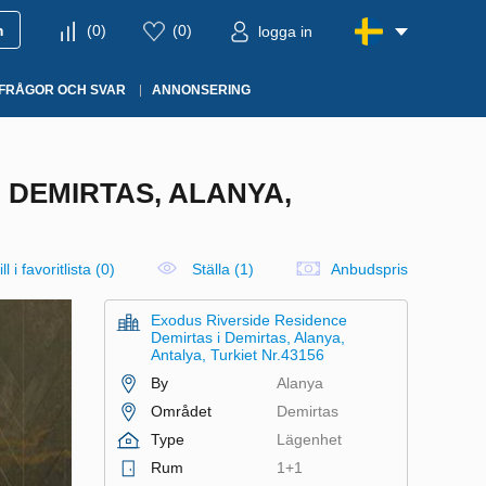
m
(
0
)
(
0
)
logga in
FRÅGOR OCH SVAR
ANNONSERING
 DEMIRTAS, ALANYA,
ll i favoritlista
(
0
)
Ställa (1)
Anbudspris
Exodus Riverside Residence
Demirtas i Demirtas, Alanya,
Antalya, Turkiet Nr.43156
By
Alanya
Området
Demirtas
Type
Lägenhet
Rum
1+1