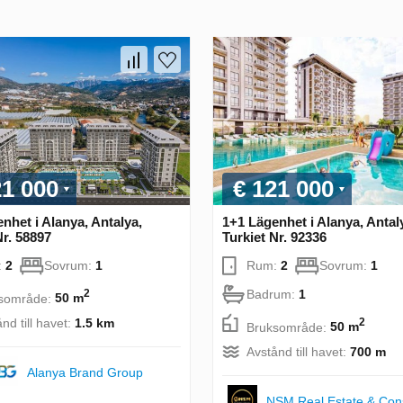
21 000
€ 121 000
nhet i Alanya, Antalya,
1+1 Lägenhet i Alanya, Antal
Nr. 58897
Turkiet Nr. 92336
:
2
Sovrum:
1
Rum:
2
Sovrum:
1
Badrum:
1
2
sområde:
50 m
nd till havet:
1.5 km
2
Bruksområde:
50 m
Avstånd till havet:
700 m
Alanya Brand Group
NSM Real Estate & Cons