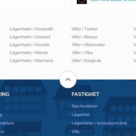
Lägenheter i Konyaalti
Villor i Turkiet
V
Lägenheter i Istanbul
Villor i Alanya
V
Lägenheter i Konakli
Villor i Mahmutlar
V
Lägenheter i Mersin
Villor i Oba
V
Lägenheter i Marmaris
Villor i Kargicak
V
RING
FASTIGHET
Nya bostäder
g
Lägenhet
mäklare
Lägenheter i bostadsområde
tor
Villa