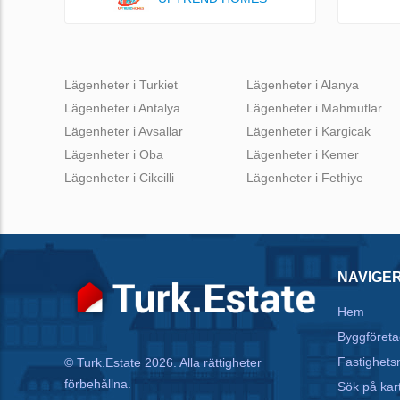
Lägenheter i Turkiet
Lägenheter i Alanya
Lägenheter i Antalya
Lägenheter i Mahmutlar
Lägenheter i Avsallar
Lägenheter i Kargicak
Lägenheter i Oba
Lägenheter i Kemer
Lägenheter i Cikcilli
Lägenheter i Fethiye
NAVIGE
Hem
Byggföreta
Fastighets
© Turk.Estate 2026. Alla rättigheter
förbehållna.
Sök på kar