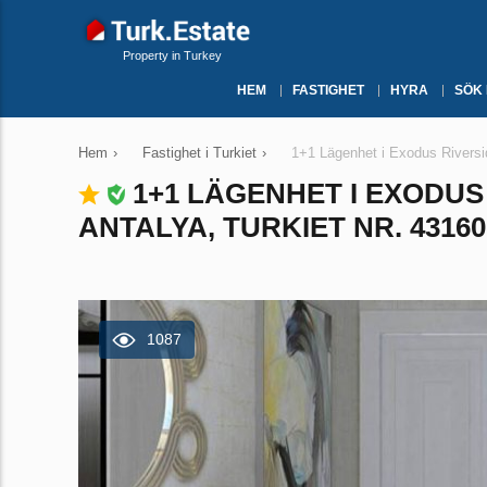
Property in Turkey
HEM
FASTIGHET
HYRA
SÖK
Hem
›
Fastighet i Turkiet
›
1+1 Lägenhet i Exodus Riversi
1+1 LÄGENHET I EXODUS
ANTALYA, TURKIET NR. 43160
1087