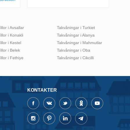
illor i Avsallar
Takvåningar i Turkiet
illor i Konakli
Takvåningar i Alanya
illor i Kestel
Takvåningar i Mahmutlar
illor i Belek
Takvåningar i Oba
illor i Fethiye
Takvåningar i Cikcilli
KONTAKTER