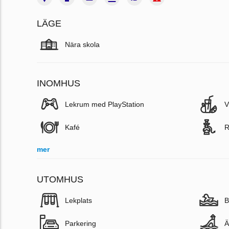
LÄGE
Nära skola
INOMHUS
Lekrum med PlayStation
V
Kafé
R
mer
UTOMHUS
Lekplats
B
Parkering
Ä