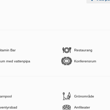
itamin Bar
Restaurang
um med vattenpipa
Konferensrum
arnpool
Grönområde
ventyrsbad
Amfiteater