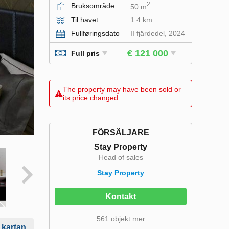
2
Bruksområde
50 m
Til havet
1.4 km
Fullføringsdato
II fjärdedel, 2024
€ 121 000
Full pris
The property may have been sold or
its price changed
FÖRSÄLJARE
Stay Property
Head of sales
Stay Property
Kontakt
561 objekt mer
 kartan