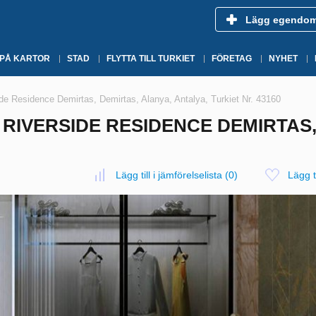
Lägg egendo
 PÅ KARTOR
STAD
FLYTTA TILL TURKIET
FÖRETAG
NYHET
de Residence Demirtas, Demirtas, Alanya, Antalya, Turkiet Nr. 43160
 RIVERSIDE RESIDENCE DEMIRTAS,
Lägg till i jämförelselista
(
0
)
Lägg ti