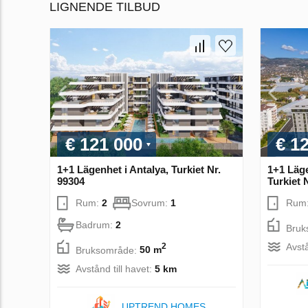
LIGNENDE TILBUD
€ 121 000
€ 1
1+1 Lägenhet i Antalya, Turkiet Nr.
1+1 Läge
99304
Turkiet 
Rum:
2
Sovrum:
1
Rum
Badrum:
2
Bruk
Avstå
2
Bruksområde:
50 m
Avstånd till havet:
5 km
UPTREND HOMES