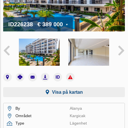
ID226238
€ 389 000
Visa på kartan
By
Alanya
Området
Kargicak
Type
Lägenhet