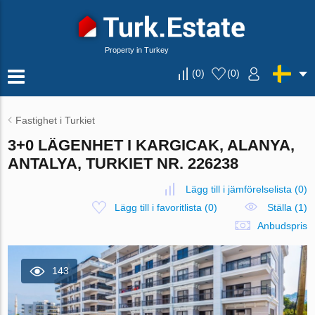
Property in Turkey
(
0
)
(
0
)
Fastighet i Turkiet
3+0 LÄGENHET I KARGICAK, ALANYA,
ANTALYA, TURKIET NR. 226238
Lägg till i jämförelselista
(
0
)
Lägg till i favoritlista
(
0
)
Ställa (1)
Anbudspris
143