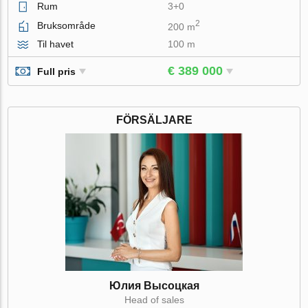
Rum
3+0
2
Bruksområde
200 m
Til havet
100 m
€ 389 000
Full pris
FÖRSÄLJARE
Юлия Высоцкая
Head of sales