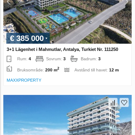
€ 385 000
3+1 Lägenhet i Mahmutlar, Antalya, Turkiet Nr. 111250
Rum:
4
Sovrum:
3
Badrum:
3
2
Bruksområde:
200 m
Avstånd till havet:
12 m
MAXXPROPERTY