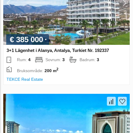
€ 385 000
3+1 Lägenhet i Alanya, Antalya, Turkiet Nr. 192337
Rum:
4
Sovrum:
3
Badrum:
3
2
Bruksområde:
200 m
TEKCE Real Estate