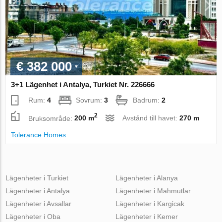
€ 382 000
3+1 Lägenhet i Antalya, Turkiet Nr. 226666
Rum:
4
Sovrum:
3
Badrum:
2
2
Bruksområde:
200 m
Avstånd till havet:
270 m
Tolerance Homes
Lägenheter i Turkiet
Lägenheter i Alanya
Lägenheter i Antalya
Lägenheter i Mahmutlar
Lägenheter i Avsallar
Lägenheter i Kargicak
Lägenheter i Oba
Lägenheter i Kemer