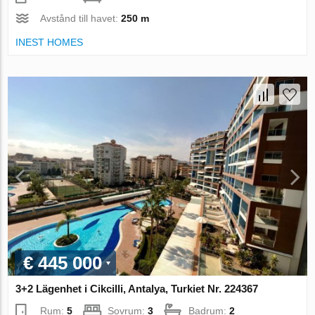
Avstånd till havet:
250 m
INEST HOMES
€ 445 000
3+2 Lägenhet i Cikcilli, Antalya, Turkiet Nr. 224367
Rum:
5
Sovrum:
3
Badrum:
2