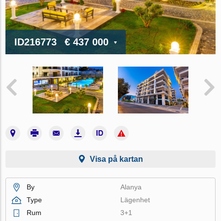
ID216773
€ 437 000
Visa på kartan
By
Alanya
Type
Lägenhet
Rum
3+1