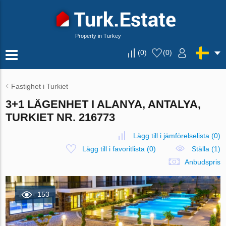
Property in Turkey
(
0
)
(
0
)
Fastighet i Turkiet
3+1 LÄGENHET I ALANYA, ANTALYA,
TURKIET NR. 216773
Lägg till i jämförelselista
(
0
)
Lägg till i favoritlista
(
0
)
Ställa (1)
Anbudspris
153