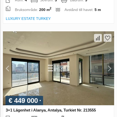
2
Bruksområde:
200 m
Avstånd till havet:
5 m
LUXURY ESTATE TURKEY
€ 449 000
3+1 Lägenhet i Alanya, Antalya, Turkiet Nr. 213555